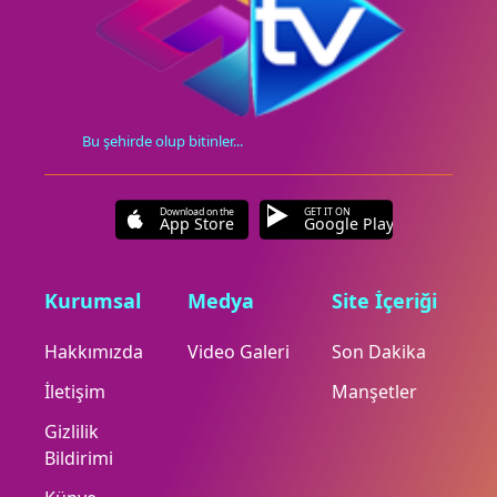
Bu şehirde olup bitinler...
Download on the
GET IT ON
App Store
Google Play
Kurumsal
Medya
Site İçeriği
Hakkımızda
Video Galeri
Son Dakika
İletişim
Manşetler
Gizlilik
Bildirimi