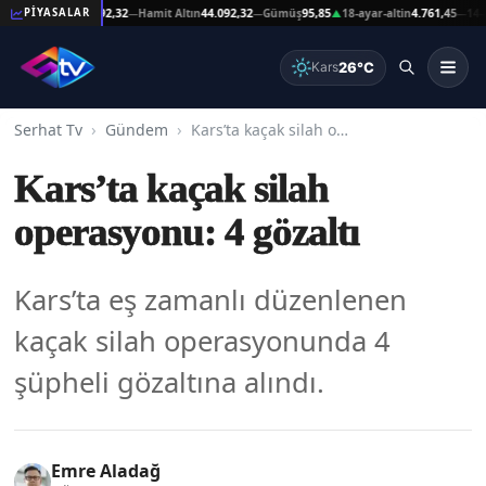
eşat Altın
44.092,32
Hamit Altın
44.092,32
Gümüş
95,85
18-ayar-altin
4.761,45
14-ayar-
PİYASALAR
—
—
▲
—
26°C
Kars
Serhat Tv
Gündem
Kars’ta kaçak silah operasyonu: 4 gözaltı
Kars’ta kaçak silah
operasyonu: 4 gözaltı
Kars’ta eş zamanlı düzenlenen
kaçak silah operasyonunda 4
şüpheli gözaltına alındı.
Emre Aladağ