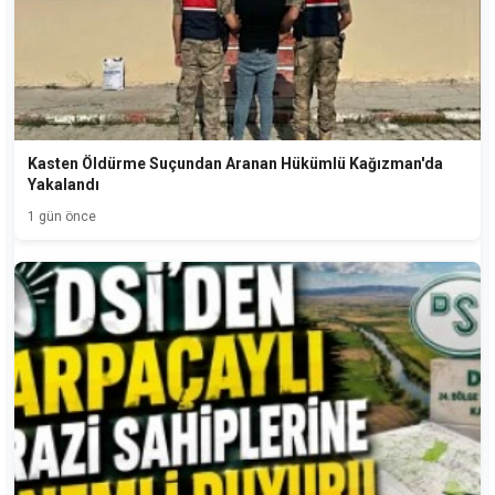
Kasten Öldürme Suçundan Aranan Hükümlü Kağızman'da
Yakalandı
1 gün önce