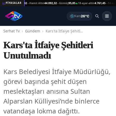
ltın
44.092,32
Hamit Altın
44.092,32
Gümüş
95,85
18-ayar-altin
4.761,45
14-ayar-altin
PİYASALAR
—
—
▲
—
26°C
Kars
Serhat Tv
Gündem
Kars'ta İtfaiye Şehitleri Unutulmadı
Kars'ta İtfaiye Şehitleri
Unutulmadı
Kars Belediyesi İtfaiye Müdürlüğü,
görevi başında şehit düşen
meslektaşları anısına Sultan
Alparslan Külliyesi’nde binlerce
vatandaşa lokma dağıttı.