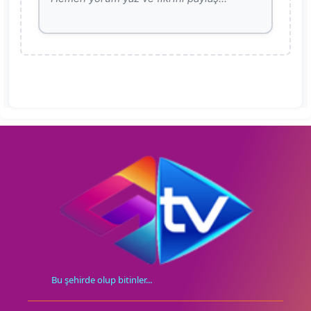
Bu şehirde olup bitinler...