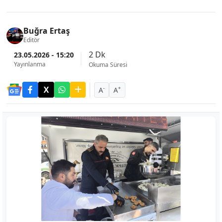
Buğra Ertaş
Editör
2 Dk
23.05.2026 - 15:20
Yayınlanma
Okuma Süresi
-
+
A
A