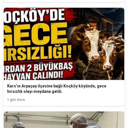
Kars’ın Arpaçay ilçesine bağlı Koçköy köyünde, gece
hırsızlık olayı meydana geldi.
1 gün önce