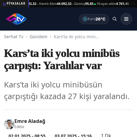
eşat Altın
44.092,32
Hamit Altın
44.092,32
Gümüş
95,85
18-ayar-altin
4.761,45
14-ayar-
PİYASALAR
—
—
▲
—
26°C
Kars
Serhat Tv
Gündem
Kars’ta iki yolcu minibüs çarpıştı: Yaralılar var
Kars’ta iki yolcu minibüs
çarpıştı: Yaralılar var
Kars’ta iki yolcu minibüsün
çarpıştığı kazada 27 kişi yaralandı.
Emre Aladağ
Editör
1 Dk
02.01.2025 - 08:55
03.07.2025 - 15:16