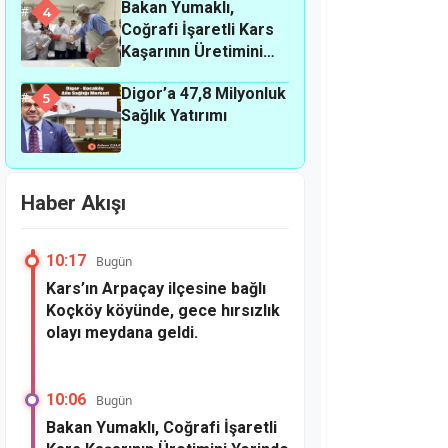
Bakan Yumaklı,
4
Coğrafi İşaretli Kars
Kaşarının Üretimini
Yerinde İnceledi
Digor’a 47,8 Milyonluk
5
Sağlık Yatırımı
Haber Akışı
10:17
Bugün
Kars’ın Arpaçay ilçesine bağlı
Koçköy köyünde, gece hırsızlık
olayı meydana geldi.
10:06
Bugün
Bakan Yumaklı, Coğrafi İşaretli