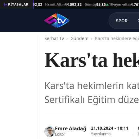
eşat Altın
Hamit Altın
Gümüş
18-ayar-altin
PİYASALAR
44.092,32
44.092,32
95,85
4.761,45
—
—
▲
SPOR
Serhat Tv
Gündem
Kars'ta hekimlere eği
Kars'ta hek
Kars'ta hekimlerin kat
Sertifikalı Eğitim düz
21.10.2024 - 10:11
Emre Aladağ
Yayınlanma
Editör