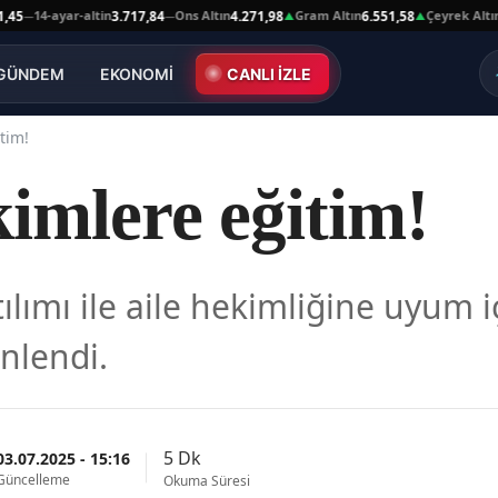
14-ayar-altin
Ons Altın
Gram Altın
Çeyrek Altın
3.717,84
4.271,98
6.551,58
10.
—
—
▲
▲
GÜNDEM
EKONOMİ
CANLI İZLE
tim!
imlere eğitim!
ılımı ile aile hekimliğine uyum 
enlendi.
5 Dk
03.07.2025 - 15:16
Güncelleme
Okuma Süresi