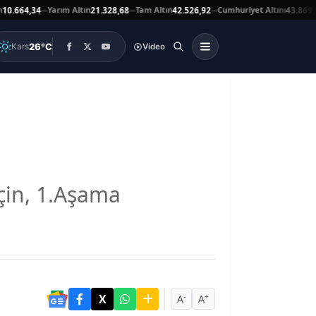
Yarım Altın
Tam Altın
Cumhuriyet Altını
664,34
21.328,68
42.526,92
43.869,00
—
—
—
▲
26°C
Kars
Video
için, 1.Aşama
-
+
A
A