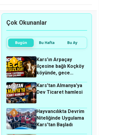
Çok Okunanlar
Bugün
Bu Hafta
Bu Ay
Kars’ın Arpaçay
1
ilçesine bağlı Koçköy
köyünde, gece
hırsızlık olayı
Kars'tan Almanya'ya
meydana geldi.
2
Dev Ticaret hamlesi
Hayvancılıkta Devrim
3
Niteliğinde Uygulama
Kars'tan Başladı