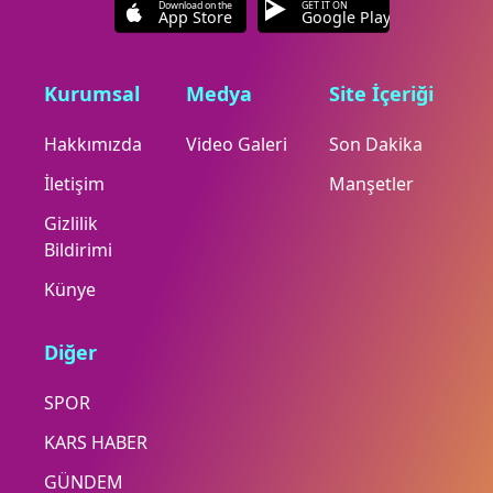
Download on the
GET IT ON
App Store
Google Play
Kurumsal
Medya
Site İçeriği
Hakkımızda
Video Galeri
Son Dakika
İletişim
Manşetler
Gizlilik
Bildirimi
Künye
Diğer
SPOR
KARS HABER
GÜNDEM