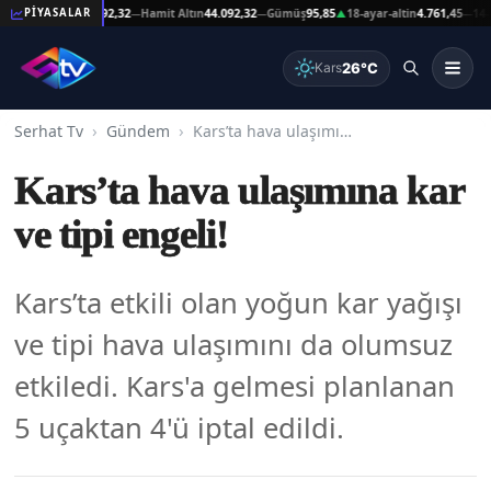
eşat Altın
44.092,32
Hamit Altın
44.092,32
Gümüş
95,85
18-ayar-altin
4.761,45
14-ayar
PİYASALAR
—
—
▲
—
26°C
Kars
Serhat Tv
Gündem
Kars’ta hava ulaşımına kar ve tipi engeli!
Kars’ta hava ulaşımına kar
ve tipi engeli!
Kars’ta etkili olan yoğun kar yağışı
ve tipi hava ulaşımını da olumsuz
etkiledi. Kars'a gelmesi planlanan
5 uçaktan 4'ü iptal edildi.