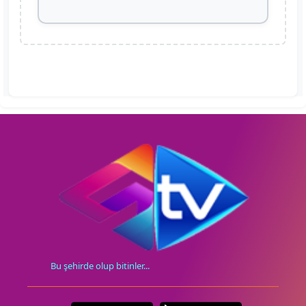
Bu şehirde olup bitinler...