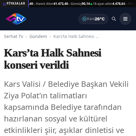
 Altın
41.473,40
Hamit Altın
41.473,40
Gümüş
90,14
18-ayar-altin
4.478,64
14-ayar-alt
PİYASALAR
—
—
▲
—
26°C
Kars
Serhat Tv
Gündem
Kars’ta Halk Sahnesi konseri verildi
Kars’ta Halk Sahnesi
konseri verildi
Kars Valisi / Belediye Başkan Vekili
Ziya Polat’ın talimatları
kapsamında Belediye tarafından
hazırlanan sosyal ve kültürel
etkinlikleri şiir, aşıklar dinletisi ve