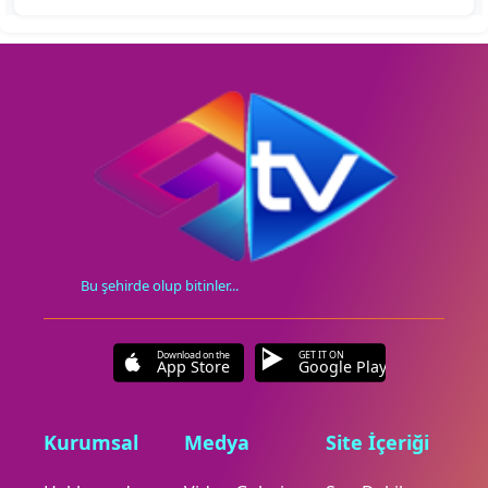
Bu şehirde olup bitinler...
Download on the
GET IT ON
App Store
Google Play
Kurumsal
Medya
Site İçeriği