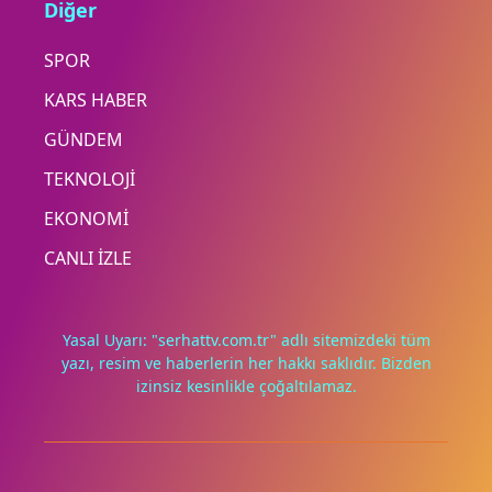
Diğer
SPOR
KARS HABER
GÜNDEM
TEKNOLOJİ
EKONOMİ
CANLI İZLE
Yasal Uyarı: "serhattv.com.tr" adlı sitemizdeki tüm
yazı, resim ve haberlerin her hakkı saklıdır. Bizden
izinsiz kesinlikle çoğaltılamaz.
Deneyimini iyileştirmek ve içeriğimizi geliştirmek için çerezler
kullanıyoruz. Zorunlu çerezler her zaman çalışır; diğerleri
yalnızca onayınla.