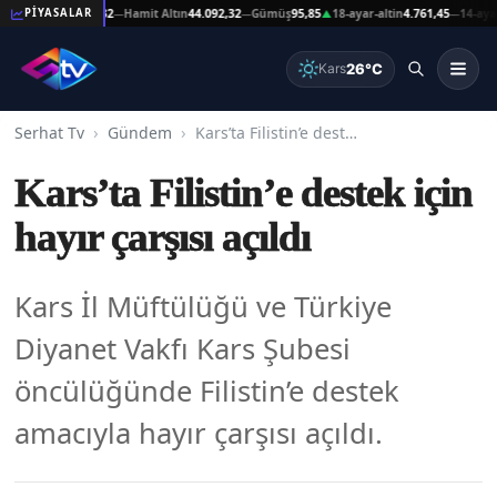
n
44.092,32
Hamit Altın
44.092,32
Gümüş
95,85
18-ayar-altin
4.761,45
14-ayar-altin
3.7
PİYASALAR
—
—
▲
—
26°C
Kars
Serhat Tv
Gündem
Kars’ta Filistin’e destek için hayır çarşısı açıldı
Kars’ta Filistin’e destek için
hayır çarşısı açıldı
Kars İl Müftülüğü ve Türkiye
Diyanet Vakfı Kars Şubesi
öncülüğünde Filistin’e destek
amacıyla hayır çarşısı açıldı.