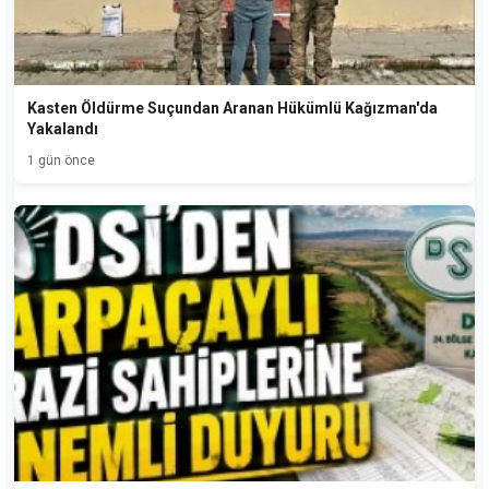
Kasten Öldürme Suçundan Aranan Hükümlü Kağızman'da
Yakalandı
1 gün önce