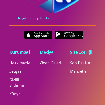
Bu şehirde olup bitinler...
Download on the
GET IT ON
App Store
Google Play
Kurumsal
Medya
Site İçeriği
Hakkımızda
Video Galeri
Son Dakika
İletişim
Manşetler
Gizlilik
Bildirimi
Künye