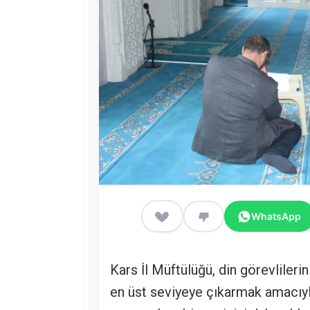
WhatsApp
Kars İl Müftülüğü, din görevlilerin
en üst seviyeye çıkarmak amacıy