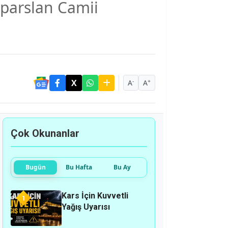
lparslan Camii
-
+
A
A
Çok Okunanlar
Bugün
Bu Hafta
Bu Ay
Kars İçin Kuvvetli
1
Yağış Uyarısı