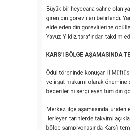
Büyük bir heyecana sahne olan ya
giren din görevlileri belirlendi.
elde eden din görevlilerine ödülle
Yavuz Yıldız tarafından takdim edi
KARS'I BÖLGE AŞAMASINDA T
Ödül töreninde konuşan İl Müftüsü
ve irşat makamı olarak önemine d
becerilerini sergileyen tüm din gör
Merkez ilçe aşamasında jüriden en
ilerleyen tarihlerde takvimi açıkl
bölge şampiyonasında Kars’ı tems