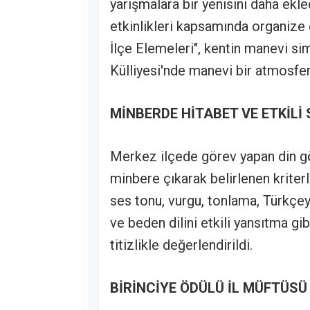
yarışmalara bir yenisini daha ekle
etkinlikleri kapsamında organize
İlçe Elemeleri", kentin manevi si
Külliyesi'nde manevi bir atmosfer
MİNBERDE HİTABET VE ETKİL
Merkez ilçede görev yapan din gör
minbere çıkarak belirlenen kriterl
ses tonu, vurgu, tonlama, Türkç
ve beden dilini etkili yansıtma gib
titizlikle değerlendirildi.
BİRİNCİYE ÖDÜLÜ İL MÜFTÜSÜ 