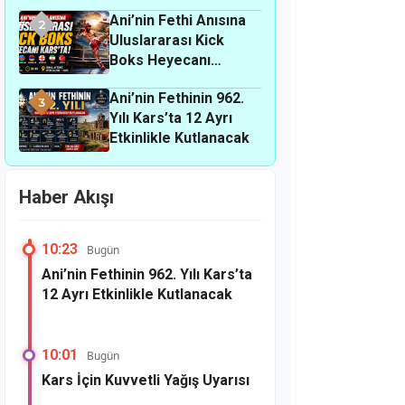
Ani’nin Fethi Anısına
2
Uluslararası Kick
Boks Heyecanı
Kars’ta
Ani’nin Fethinin 962.
3
Yılı Kars’ta 12 Ayrı
Etkinlikle Kutlanacak
Haber Akışı
10:23
Bugün
Ani’nin Fethinin 962. Yılı Kars’ta
12 Ayrı Etkinlikle Kutlanacak
10:01
Bugün
Kars İçin Kuvvetli Yağış Uyarısı