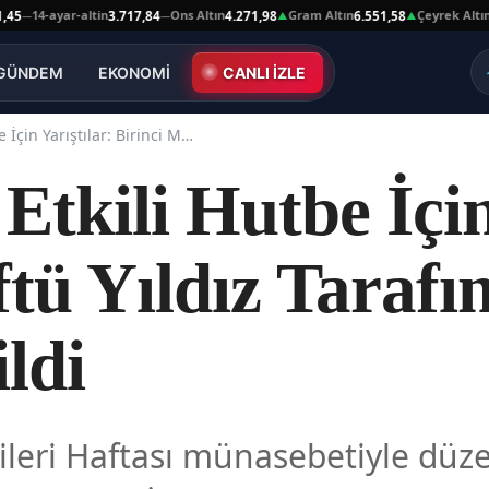
ayar-altin
Ons Altın
Gram Altın
Çeyrek Altın
3.717,84
4.271,98
6.551,58
10.664,
—
▲
▲
GÜNDEM
EKONOMİ
CANLI İZLE
Kars'ta En Etkili Hutbe İçin Yarıştılar: Birinci Müftü Yıldız Tarafından Ödüllendirildi
Etkili Hutbe İçin
ftü Yıldız Tarafı
ldi
ileri Haftası münasebetiyle düz