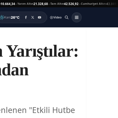
Yarım Altın
Tam Altın
Cumhuriyet Altını
Ata 
34
21.328,68
42.526,92
43.869,00
—
—
—
▲
26°C
Kars
Video
 Yarıştılar:
ndan
enlenen "Etkili Hutbe