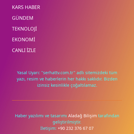
KARS HABER
GÜNDEM
TEKNOLOJİ
EKONOMİ
CANLI İZLE
Yasal Uyarı: "serhattv.com.tr" adlı sitemizdeki tüm
yazı, resim ve haberlerin her hakkı saklıdır. Bizden
izinsiz kesinlikle çoğaltılamaz.
Deneyimini iyileştirmek ve içeriğimizi geliştirmek için çerezler
kullanıyoruz. Zorunlu çerezler her zaman çalışır; diğerleri
yalnızca onayınla.
Haber yazılımı ve tasarımı
Aladağ Bilişim
tarafından
geliştirilmiştir.
Tümünü reddet
Tercihleri yönet
İletişim:
+90 232 376 67 07
Tümünü kabul et