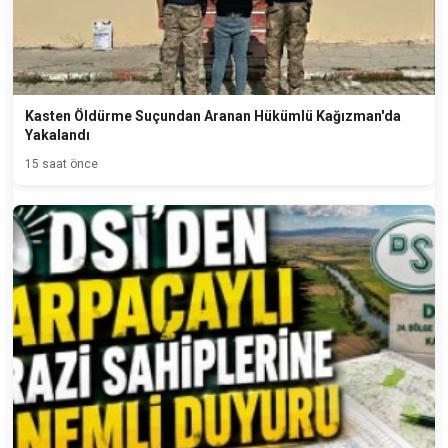
Kasten Öldürme Suçundan Aranan Hükümlü Kağızman'da
Yakalandı
15 saat önce