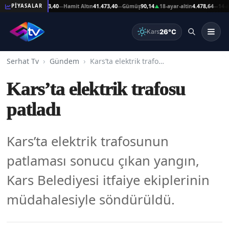
eşat Altın
41.473,40
Hamit Altın
41.473,40
Gümüş
90,14
18-ayar-altin
4.478,64
14-ayar-
PİYASALAR
—
—
▲
—
26°C
Kars
Serhat Tv
Gündem
Kars’ta elektrik trafosu patladı
Kars’ta elektrik trafosu
patladı
Kars’ta elektrik trafosunun
patlaması sonucu çıkan yangın,
Kars Belediyesi itfaiye ekiplerinin
müdahalesiyle söndürüldü.