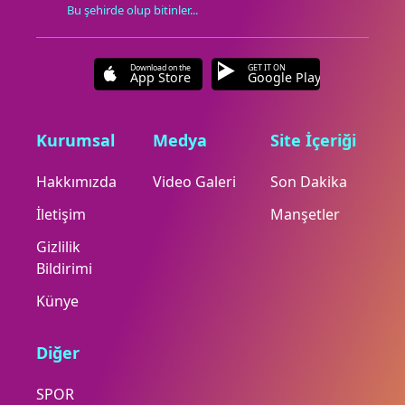
Bu şehirde olup bitinler...
Download on the
GET IT ON
App Store
Google Play
Kurumsal
Medya
Site İçeriği
Hakkımızda
Video Galeri
Son Dakika
İletişim
Manşetler
Gizlilik
Bildirimi
Künye
Diğer
SPOR