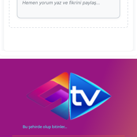
Bu şehirde olup bitinler...