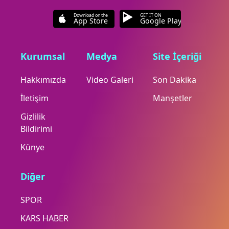
Download on the
GET IT ON
App Store
Google Play
Kurumsal
Medya
Site İçeriği
Hakkımızda
Video Galeri
Son Dakika
İletişim
Manşetler
Gizlilik
Bildirimi
Künye
Diğer
SPOR
KARS HABER