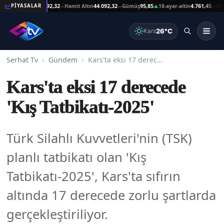
eşat Altın
44.092,32
Hamit Altın
44.092,32
Gümüş
95,85
18-ayar-altin
4.761,45
14-ayar-
PİYASALAR
—
—
▲
—
26°C
Kars
Serhat Tv
Gündem
Kars'ta eksi 17 derecede 'Kış Tatbikatı-2025'
Kars'ta eksi 17 derecede
'Kış Tatbikatı-2025'
Türk Silahlı Kuvvetleri'nin (TSK)
planlı tatbikatı olan 'Kış
Tatbikatı-2025', Kars'ta sıfırın
altında 17 derecede zorlu şartlarda
gerçekleştiriliyor.