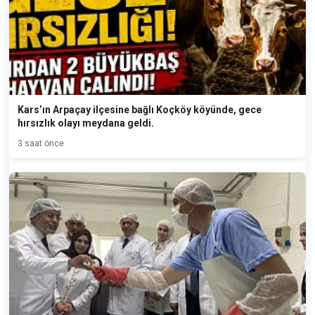
Kars’ın Arpaçay ilçesine bağlı Koçköy köyünde, gece
hırsızlık olayı meydana geldi.
3 saat önce