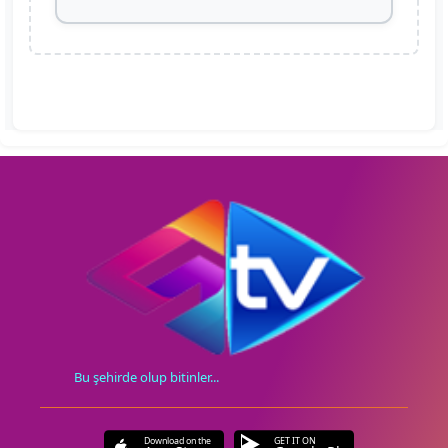
Bu şehirde olup bitinler...
Download on the
GET IT ON