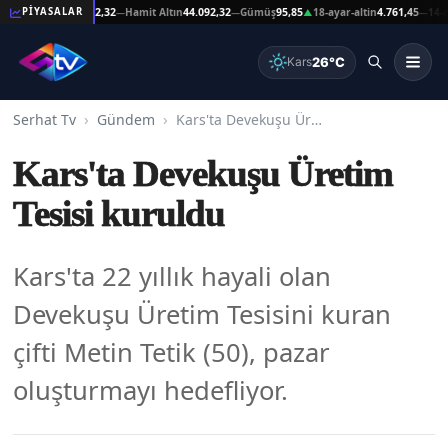
şat Altın
44.092,32
Hamit Altın
44.092,32
Gümüş
95,85
18-ayar-altin
4.761,45
14-ayar-
PİYASALAR
—
—
▲
—
26°C
Kars
Serhat Tv
Gündem
Kars'ta Devekuşu Üretim Tesisi kuruldu
Kars'ta Devekuşu Üretim
Tesisi kuruldu
Kars'ta 22 yıllık hayali olan
Devekuşu Üretim Tesisini kuran
çifti Metin Tetik (50), pazar
oluşturmayı hedefliyor.