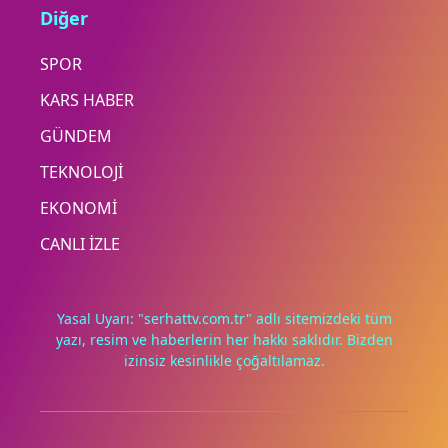
Diğer
SPOR
KARS HABER
GÜNDEM
TEKNOLOJİ
EKONOMİ
CANLI İZLE
Yasal Uyarı: "serhattv.com.tr" adlı sitemizdeki tüm
yazı, resim ve haberlerin her hakkı saklıdır. Bizden
izinsiz kesinlikle çoğaltılamaz.
Deneyimini iyileştirmek ve içeriğimizi geliştirmek için çerezler
kullanıyoruz. Zorunlu çerezler her zaman çalışır; diğerleri