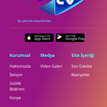
Bu şehirde olup bitinler...
Download on the
GET IT ON
App Store
Google Play
Kurumsal
Medya
Site İçeriği
Hakkımızda
Video Galeri
Son Dakika
İletişim
Manşetler
Gizlilik
Bildirimi
Künye