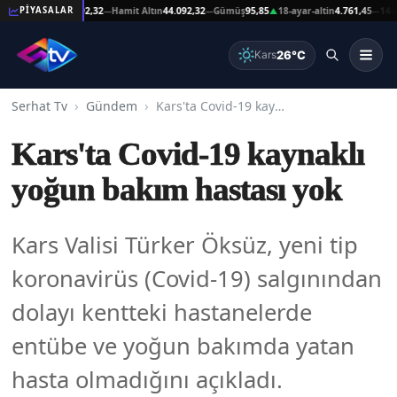
eşat Altın
44.092,32
Hamit Altın
44.092,32
Gümüş
95,85
18-ayar-altin
4.761,45
14-ayar-
PİYASALAR
—
—
▲
—
26°C
Kars
Serhat Tv
Gündem
Kars'ta Covid-19 kaynaklı yoğun bakım hastası yok
Kars'ta Covid-19 kaynaklı
yoğun bakım hastası yok
Kars Valisi Türker Öksüz, yeni tip
koronavirüs (Covid-19) salgınından
dolayı kentteki hastanelerde
entübe ve yoğun bakımda yatan
hasta olmadığını açıkladı.