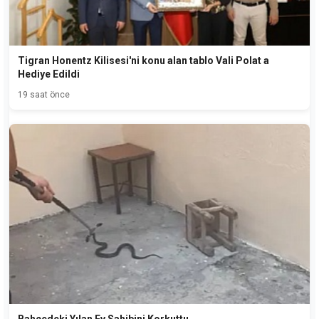
Tigran Honentz Kilisesi'ni konu alan tablo Vali Polat a
Hediye Edildi
19 saat önce
Bahçedeki Yılan Ev Sahibini Korkuttu