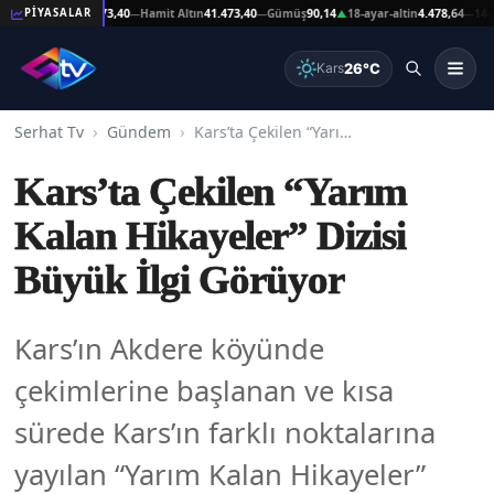
eşat Altın
41.473,40
Hamit Altın
41.473,40
Gümüş
90,14
18-ayar-altin
4.478,64
14-ayar-
PİYASALAR
—
—
▲
—
26°C
Kars
Serhat Tv
Gündem
Kars’ta Çekilen “Yarım Kalan Hikayeler” Dizisi Büyük İlgi Görüyor
Kars’ta Çekilen “Yarım
Kalan Hikayeler” Dizisi
Büyük İlgi Görüyor
Kars’ın Akdere köyünde
çekimlerine başlanan ve kısa
sürede Kars’ın farklı noktalarına
yayılan “Yarım Kalan Hikayeler”