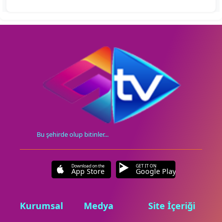
Bu şehirde olup bitinler...
Download on the
GET IT ON
App Store
Google Play
Kurumsal
Medya
Site İçeriği