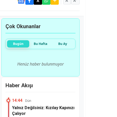
A
A
Çok Okunanlar
Bugün
Bu Hafta
Bu Ay
Henüz haber bulunmuyor
Haber Akışı
14:44
Dün
Yalnız Değilsiniz: Kızılay Kapınızı
Çalıyor