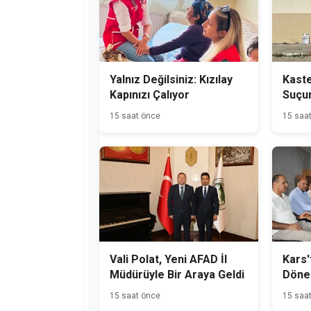
Yalnız Değilsiniz: Kızılay
Kast
Kapınızı Çalıyor
Suçu
Hükü
15 saat önce
15 saa
Yakal
Vali Polat, Yeni AFAD İl
Kars'
Müdürüyle Bir Araya Geldi
Dönem
Başla
15 saat önce
15 saa