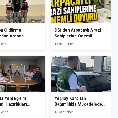
en Öldürme
DSİ'den Arpaçaylı Arazi
ndan Aranan
Sahiplerine Önemli
mlü Kağızman'da
Duyuru
t önce
15 saat önce
andı
ta Yeni Eğitim
Yeşilay Kars'tan
i Hazırlıkları
Bağımlılıkla Mücadelede
dı
Farkındalık Seferberliği
t önce
15 saat önce