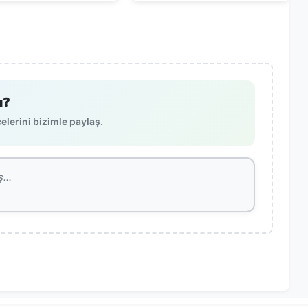
ı?
lerini bizimle paylaş.