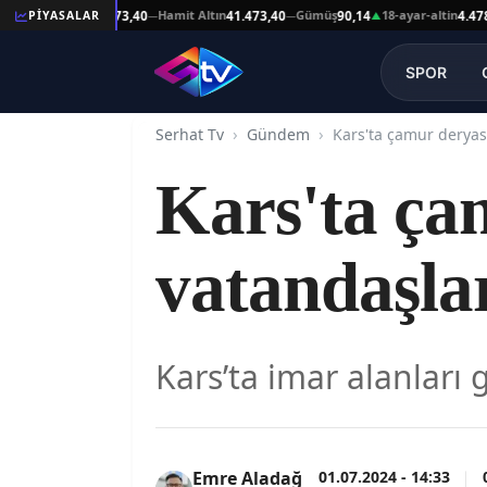
şat Altın
Hamit Altın
Gümüş
18-ayar-altin
PİYASALAR
41.473,40
41.473,40
90,14
4.478,64
—
—
▲
—
SPOR
Serhat Tv
Gündem
Kars'ta ça
vatandaşlar
Kars’ta imar alanları 
01.07.2024 - 14:33
Emre Aladağ