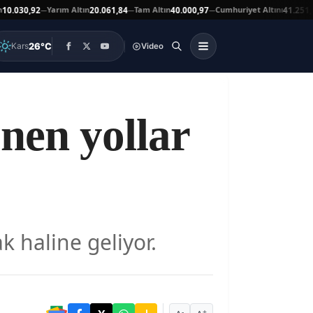
Yarım Altın
Tam Altın
Cumhuriyet Altını
A
30,92
20.061,84
40.000,97
41.251,00
—
—
—
▼
26°C
Kars
Video
nen yollar
k haline geliyor.
-
+