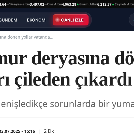
14-ayar-altin
Ons Altın
Gram Altın
Çeyrek Altın
3.497,02
4.063,28
6.212,37
10.0
—
▲
▲
GÜNDEM
EKONOMİ
CANLI İZLE
Kars'ta çamur deryasına dönen yollar vatandaşları çileden çıkardı
mur deryasına dö
ı çileden çıkardı
genişledikçe sorunlarda bir yuma
2 Dk
03.07.2025 - 15:16