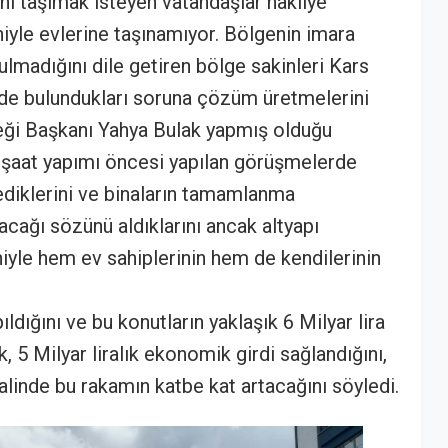
ni taşımak isteyen vatandaşlar nakliye
iyle evlerine taşınamıyor. Bölgenin imara
rulmadığını dile getiren bölge sakinleri Kars
nde bulundukları soruna çözüm üretmelerini
neği Başkanı Yahya Bulak yapmış olduğu
inşaat yapımı öncesi yapılan görüşmelerde
ediklerini ve binaların tamamlanma
cağı sözünü aldıklarını ancak altyapı
yle hem ev sahiplerinin hem de kendilerinin
ldığını ve bu konutların yaklaşık 6 Milyar lira
 5 Milyar liralık ekonomik girdi sağlandığını,
halinde bu rakamın katbe kat artacağını söyledi.