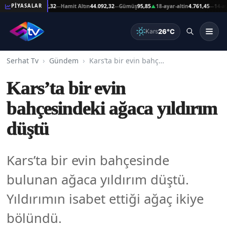
at Altın
44.092,32
Hamit Altın
44.092,32
Gümüş
95,85
18-ayar-altin
4.761,45
14-ayar-al
PİYASALAR
—
—
▲
—
26°C
Kars
Serhat Tv
Gündem
Kars’ta bir evin bahçesindeki ağaca yıldırım düştü
Kars’ta bir evin
bahçesindeki ağaca yıldırım
düştü
Kars’ta bir evin bahçesinde
bulunan ağaca yıldırım düştü.
Yıldırımın isabet ettiği ağaç ikiye
bölündü.