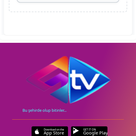
Bu şehirde olup bitinler...
Download on the
GET IT ON
App Store
Google Play