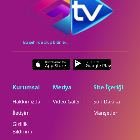
Bu şehirde olup bitinler...
Download on the
GET IT ON
App Store
Google Play
Kurumsal
Medya
Site İçeriği
Hakkımızda
Video Galeri
Son Dakika
İletişim
Manşetler
Gizlilik
Bildirimi