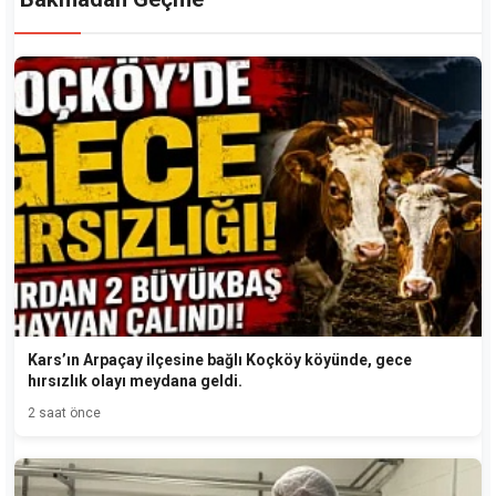
Kars’ın Arpaçay ilçesine bağlı Koçköy köyünde, gece
hırsızlık olayı meydana geldi.
2 saat önce