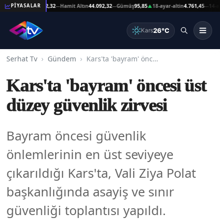
at Altın
44.092,32
Hamit Altın
44.092,32
Gümüş
95,85
18-ayar-altin
4.761,45
14-ayar-al
PİYASALAR
—
—
▲
—
26°C
Kars
Serhat Tv
Gündem
Kars'ta 'bayram' öncesi üst düzey güvenlik zirvesi
Kars'ta 'bayram' öncesi üst
düzey güvenlik zirvesi
Bayram öncesi güvenlik
önlemlerinin en üst seviyeye
çıkarıldığı Kars'ta, Vali Ziya Polat
başkanlığında asayiş ve sınır
güvenliği toplantısı yapıldı.