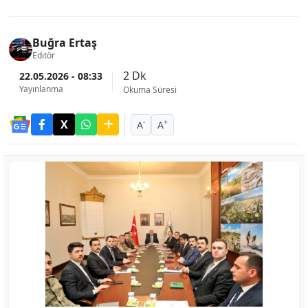
Buğra Ertaş
Editör
2 Dk
22.05.2026 - 08:33
Yayınlanma
Okuma Süresi
-
+
A
A