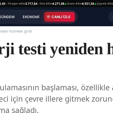
yar-altin
Ons Altın
Gram Altın
Çeyrek Altın
3.717,84
4.271,98
6.551,58
10.664,3
—
▲
▲
GÜNDEM
EKONOMİ
CANLI İZLE
eniden hizmete girdi
rji testi yeniden
ygulamasının başlaması, özellikle 
eci için çevre illere gitmek zoru
ama sağladı.