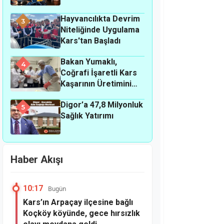
Hayvancılıkta Devrim
3
Niteliğinde Uygulama
Kars'tan Başladı
Bakan Yumaklı,
4
Coğrafi İşaretli Kars
Kaşarının Üretimini
Yerinde İnceledi
Digor’a 47,8 Milyonluk
5
Sağlık Yatırımı
Haber Akışı
10:17
Bugün
Kars’ın Arpaçay ilçesine bağlı
Koçköy köyünde, gece hırsızlık