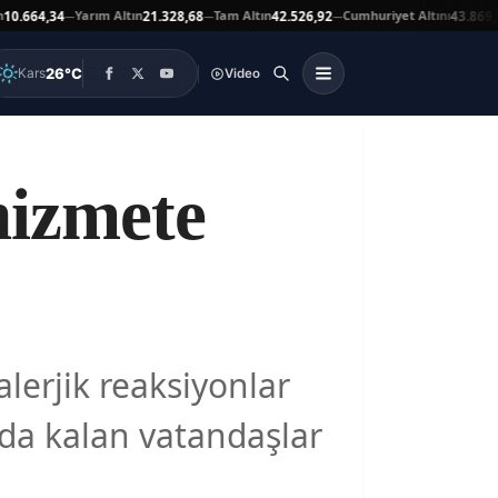
Yarım Altın
Tam Altın
Cumhuriyet Altını
Ata A
4
21.328,68
42.526,92
43.869,00
—
—
—
▲
26°C
Kars
Video
 hizmete
alerjik reaksiyonlar
nda kalan vatandaşlar