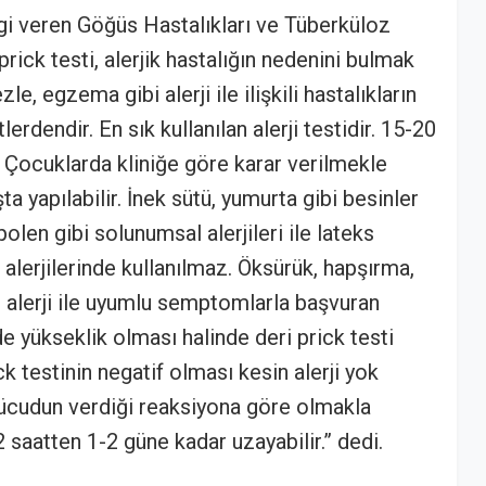
bilgi veren Göğüs Hastalıkları ve Tüberküloz
ick testi, alerjik hastalığın nedenini bulmak
ezle, egzema gibi alerji ile ilişkili hastalıkların
rdendir. En sık kullanılan alerji testidir. 15-20
. Çocuklarda kliniğe göre karar verilmekle
ta yapılabilir. İnek sütü, yumurta gibi besinler
polen gibi solunumsal alerjileri ile lateks
aç alerjilerinde kullanılmaz. Öksürük, hapşırma,
ibi alerji ile uyumlu semptomlarla başvuran
e yükseklik olması halinde deri prick testi
k testinin negatif olması kesin alerji yok
ücudun verdiği reaksiyona göre olmakla
saatten 1-2 güne kadar uzayabilir.” dedi.