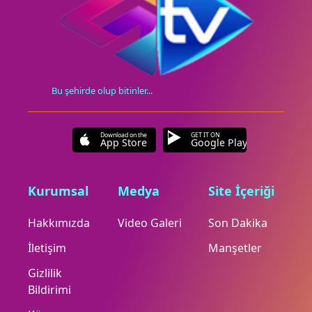
Bu şehirde olup bitinler...
Download on the
GET IT ON
App Store
Google Play
Kurumsal
Medya
Site İçeriği
Hakkımızda
Video Galeri
Son Dakika
İletişim
Manşetler
Gizlilik
Bildirimi