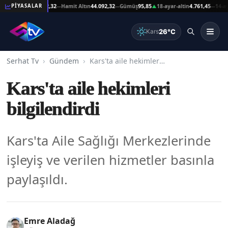
at Altın
44.092,32
Hamit Altın
44.092,32
Gümüş
95,85
18-ayar-altin
4.761,45
14-ayar-a
PİYASALAR
—
—
▲
—
26°C
Kars
Serhat Tv
Gündem
Kars'ta aile hekimleri bilgilendirdi
Kars'ta aile hekimleri
bilgilendirdi
Kars'ta Aile Sağlığı Merkezlerinde
işleyiş ve verilen hizmetler basınla
paylaşıldı.
Emre Aladağ