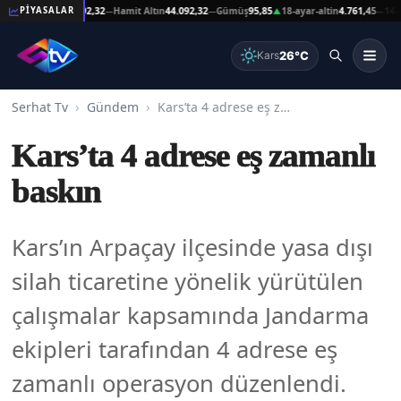
eşat Altın
44.092,32
Hamit Altın
44.092,32
Gümüş
95,85
18-ayar-altin
4.761,45
14-ayar-
PİYASALAR
—
—
▲
—
26°C
Kars
Serhat Tv
Gündem
Kars’ta 4 adrese eş zamanlı baskın
Kars’ta 4 adrese eş zamanlı
baskın
Kars’ın Arpaçay ilçesinde yasa dışı
silah ticaretine yönelik yürütülen
çalışmalar kapsamında Jandarma
ekipleri tarafından 4 adrese eş
zamanlı operasyon düzenlendi.