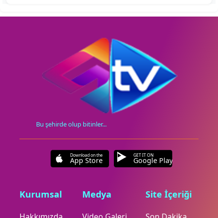
Bu şehirde olup bitinler...
Download on the
GET IT ON
App Store
Google Play
Kurumsal
Medya
Site İçeriği
Hakkımızda
Video Galeri
Son Dakika