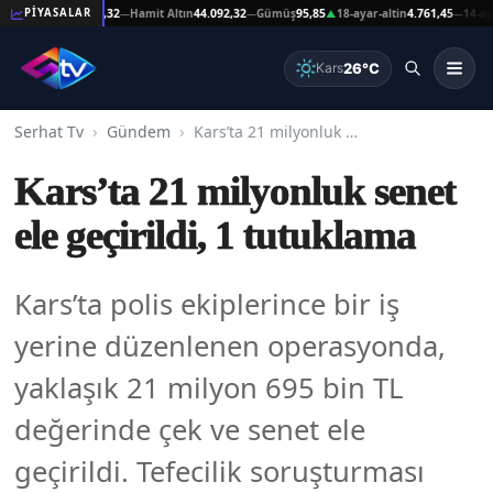
Altın
44.092,32
Hamit Altın
44.092,32
Gümüş
95,85
18-ayar-altin
4.761,45
14-ayar-altin
PİYASALAR
—
—
▲
—
26°C
Kars
Serhat Tv
Gündem
Kars’ta 21 milyonluk senet ele geçirildi, 1 tutuklama
Kars’ta 21 milyonluk senet
ele geçirildi, 1 tutuklama
Kars’ta polis ekiplerince bir iş
yerine düzenlenen operasyonda,
yaklaşık 21 milyon 695 bin TL
değerinde çek ve senet ele
geçirildi. Tefecilik soruşturması