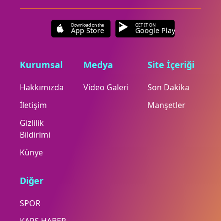
Download on the
GET IT ON
App Store
Google Play
Kurumsal
Medya
Site İçeriği
Hakkımızda
Video Galeri
Son Dakika
İletişim
Manşetler
Gizlilik
Bildirimi
Künye
Diğer
SPOR