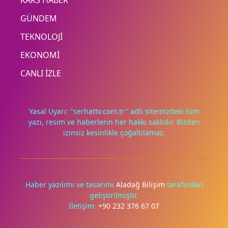
KARS HABER
GÜNDEM
TEKNOLOJİ
EKONOMİ
CANLI İZLE
Yasal Uyarı: "serhattv.com.tr" adlı sitemizdeki tüm
yazı, resim ve haberlerin her hakkı saklıdır. Bizden
izinsiz kesinlikle çoğaltılamaz.
Deneyimini iyileştirmek ve içeriğimizi geliştirmek için çerezler
kullanıyoruz. Zorunlu çerezler her zaman çalışır; diğerleri
yalnızca onayınla.
Haber yazılımı ve tasarımı
Aladağ Bilişim
tarafından
geliştirilmiştir.
Tümünü reddet
Tercihleri yönet
İletişim:
+90 232 376 67 07
Tümünü kabul et