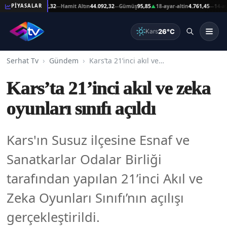
at Altın
44.092,32
Hamit Altın
44.092,32
Gümüş
95,85
18-ayar-altin
4.761,45
14-ayar-al
PİYASALAR
—
—
▲
—
26°C
Kars
Serhat Tv
Gündem
Kars’ta 21’inci akıl ve zeka oyunları sınıfı açıldı
Kars’ta 21’inci akıl ve zeka
oyunları sınıfı açıldı
Kars'ın Susuz ilçesine Esnaf ve
Sanatkarlar Odalar Birliği
tarafından yapılan 21’inci Akıl ve
Zeka Oyunları Sınıfı’nın açılışı
gerçekleştirildi.