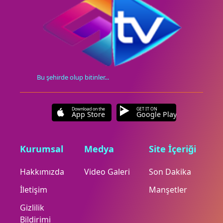
Bu şehirde olup bitinler...
Download on the
GET IT ON
App Store
Google Play
Kurumsal
Medya
Site İçeriği
Hakkımızda
Video Galeri
Son Dakika
İletişim
Manşetler
Gizlilik
Bildirimi