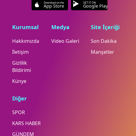
Download on the
GET IT ON
App Store
Google Play
Kurumsal
Medya
Site İçeriği
Hakkımızda
Video Galeri
Son Dakika
İletişim
Manşetler
Gizlilik
Bildirimi
Künye
Diğer
SPOR
KARS HABER
GÜNDEM