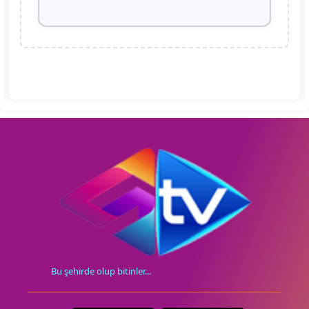
Bu şehirde olup bitinler...