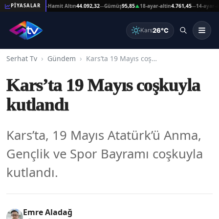
092,32
Hamit Altın
44.092,32
Gümüş
95,85
18-ayar-altin
4.761,45
14-ayar-altin
3.717,84
PİYASALAR
—
—
▲
—
26°C
Kars
Serhat Tv
Gündem
Kars’ta 19 Mayıs coşkuyla kutlandı
Kars’ta 19 Mayıs coşkuyla
kutlandı
Kars’ta, 19 Mayıs Atatürk’ü Anma,
Gençlik ve Spor Bayramı coşkuyla
kutlandı.
Emre Aladağ