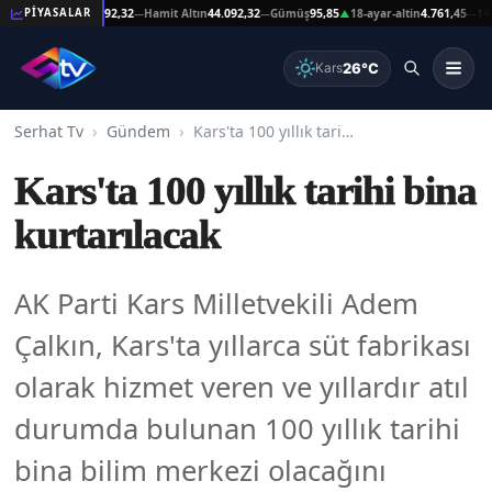
Reşat Altın
44.092,32
Hamit Altın
44.092,32
Gümüş
95,85
18-ayar-altin
4.761,45
14-ayar
PİYASALAR
—
—
▲
—
26°C
Kars
Serhat Tv
Gündem
Kars'ta 100 yıllık tarihi bina kurtarılacak
Kars'ta 100 yıllık tarihi bina
kurtarılacak
AK Parti Kars Milletvekili Adem
Çalkın, Kars'ta yıllarca süt fabrikası
olarak hizmet veren ve yıllardır atıl
durumda bulunan 100 yıllık tarihi
bina bilim merkezi olacağını