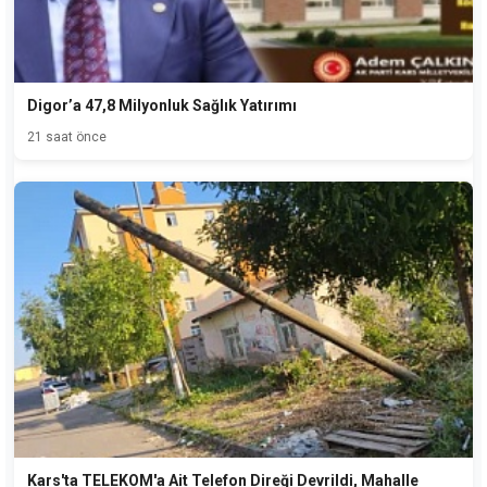
Digor’a 47,8 Milyonluk Sağlık Yatırımı
21 saat önce
Kars'ta TELEKOM'a Ait Telefon Direği Devrildi, Mahalle