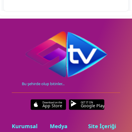
Bu şehirde olup bitinler...
Download on the
GET IT ON
App Store
Google Play
Kurumsal
Medya
Site İçeriği