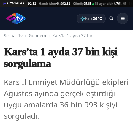
Reşat Altın
44.092,32
Hamit Altın
44.092,32
Gümüş
95,85
18-ayar-altin
4.761,45
14-ayar
PİYASALAR
—
—
▲
—
26°C
Kars
Serhat Tv
Gündem
Kars’ta 1 ayda 37 bin kişi sorgulama
Kars’ta 1 ayda 37 bin kişi
sorgulama
Kars İl Emniyet Müdürlüğü ekipleri
Ağustos ayında gerçekleştirdiği
uygulamalarda 36 bin 993 kişiyi
sorguladı.