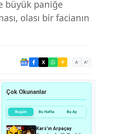
de büyük paniğe
ı, olası bir facianın
-
+
A
A
Çok Okunanlar
Bugün
Bu Hafta
Bu Ay
Kars’ın Arpaçay
1