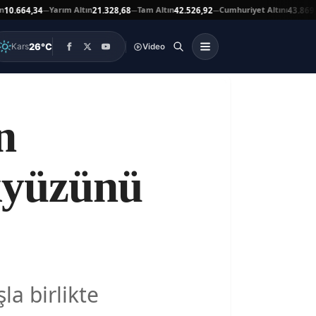
Yarım Altın
Tam Altın
Cumhuriyet Altını
Ata
4,34
21.328,68
42.526,92
43.869,00
—
—
—
▲
26°C
Kars
Video
n
kyüzünü
la birlikte