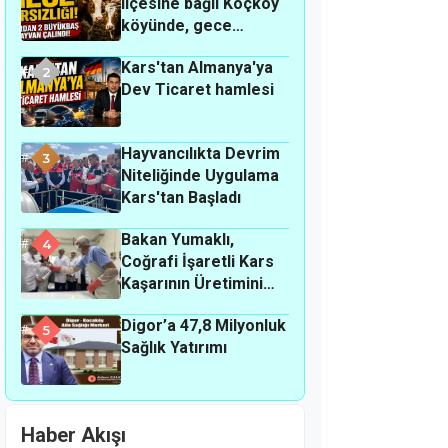
ilçesine bağlı Koçköy
köyünde, gece
hırsızlık olayı
Kars'tan Almanya'ya
meydana geldi.
2
Dev Ticaret hamlesi
Hayvancılıkta Devrim
3
Niteliğinde Uygulama
Kars'tan Başladı
Bakan Yumaklı,
4
Coğrafi İşaretli Kars
Kaşarının Üretimini
Yerinde İnceledi
Digor’a 47,8 Milyonluk
5
Sağlık Yatırımı
Haber Akışı