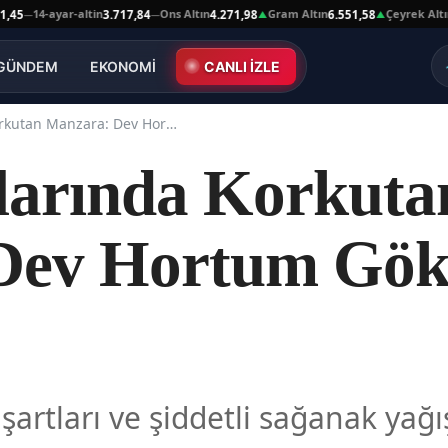
4-ayar-altin
Ons Altın
Gram Altın
Çeyrek Altın
3.717,84
4.271,98
6.551,58
10.66
—
▲
▲
GÜNDEM
EKONOMİ
CANLI İZLE
Kars Semalarında Korkutan Manzara: Dev Hortum Gökyüzünü Kapladı
larında Korkuta
Dev Hortum Gö
artları ve şiddetli sağanak yağış