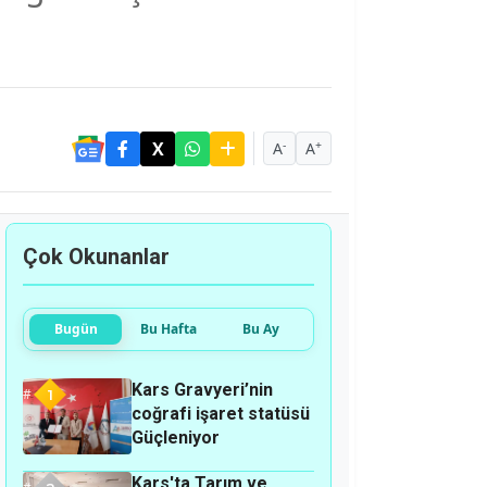
-
+
A
A
Çok Okunanlar
Bugün
Bu Hafta
Bu Ay
Kars Gravyeri’nin
1
coğrafi işaret statüsü
Güçleniyor
Kars'ta Tarım ve