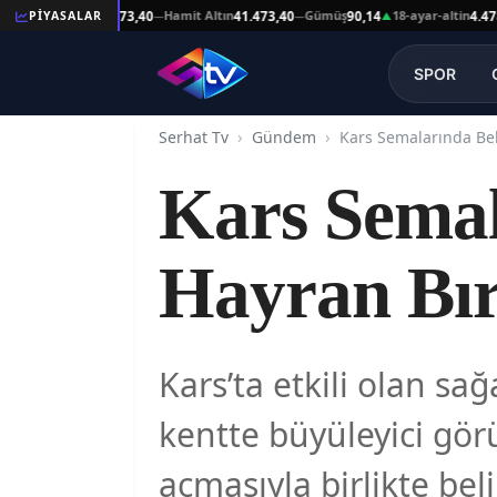
eşat Altın
Hamit Altın
Gümüş
18-ayar-altin
PİYASALAR
41.473,40
41.473,40
90,14
4.478,64
—
—
▲
SPOR
Serhat Tv
Gündem
Kars Semal
Hayran Bır
Kars’ta etkili olan s
kentte büyüleyici gör
açmasıyla birlikte be