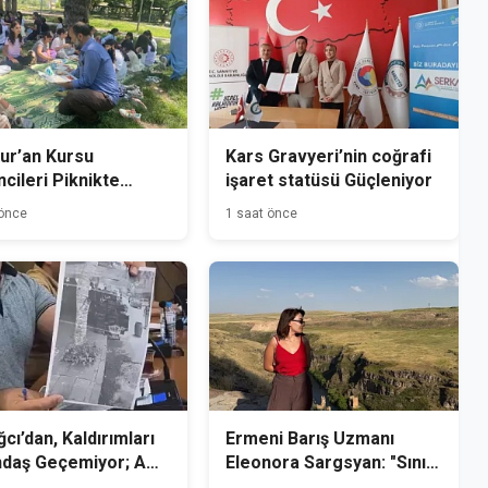
ur’an Kursu
Kars Gravyeri’nin coğrafi
cileri Piknikte
işaret statüsü Güçleniyor
tu
 önce
1 saat önce
cı’dan, Kaldırımları
Ermeni Barış Uzmanı
ndaş Geçemiyor; Ama
Eleonora Sargsyan: "Sınır
men geçebilir!
Çok Yakın, Ama Bir O