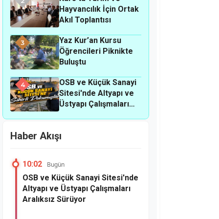
2
Hayvancılık İçin Ortak
Akıl Toplantısı
Yaz Kur’an Kursu
3
Öğrencileri Piknikte
Buluştu
OSB ve Küçük Sanayi
4
Sitesi'nde Altyapı ve
Üstyapı Çalışmaları
Aralıksız Sürüyor
Haber Akışı
10:02
Bugün
OSB ve Küçük Sanayi Sitesi'nde
Altyapı ve Üstyapı Çalışmaları
Aralıksız Sürüyor