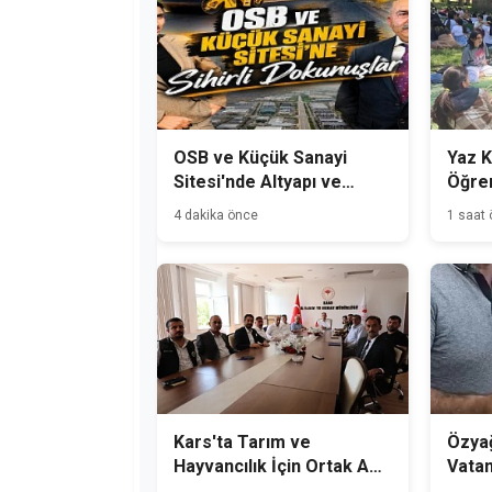
OSB ve Küçük Sanayi
Yaz K
Sitesi'nde Altyapı ve
Öğren
Üstyapı Çalışmaları
Buluş
4 dakika önce
1 saat
Aralıksız Sürüyor
Kars'ta Tarım ve
Özyağ
Hayvancılık İçin Ortak Akıl
Vata
Toplantısı
Süper