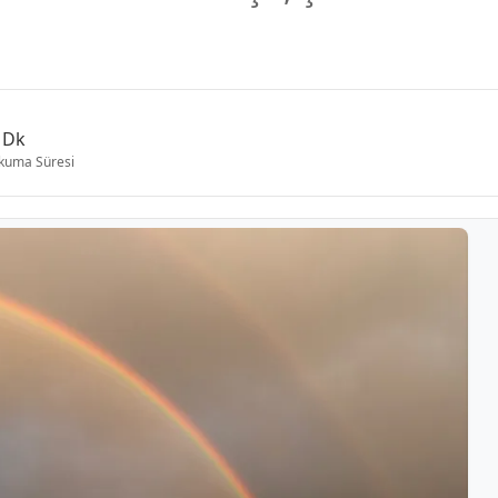
 Dk
kuma Süresi