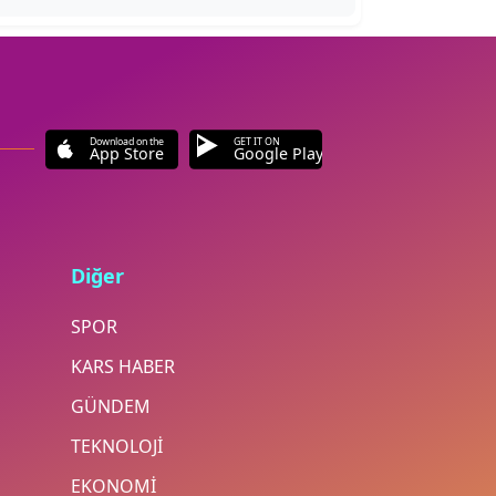
Download on the
GET IT ON
App Store
Google Play
Diğer
SPOR
KARS HABER
GÜNDEM
TEKNOLOJİ
EKONOMİ