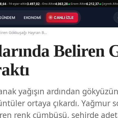
14-ayar-altin
Ons Altın
Gram Altın
Çeyrek Altın
3.497,02
4.063,28
6.212,37
10.
—
—
▲
▲
GÜNDEM
EKONOMİ
CANLI İZLE
Kars Semalarında Beliren Gökkuşağı Hayran Bıraktı
arında Beliren 
aktı
ağanak yağışın ardından gökyüzü
üntüler ortaya çıkardı. Yağmur 
liren renk cümbüşü, şehirde adet