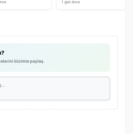
önce
1 gün önce
Kadar Uzak"
ı?
lerini bizimle paylaş.