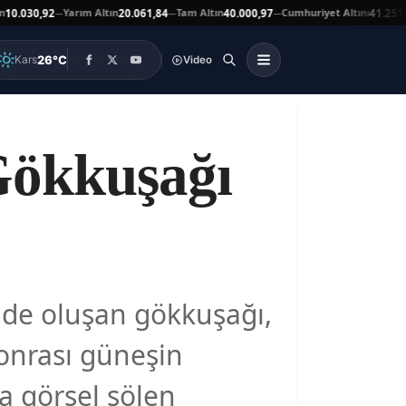
Yarım Altın
Tam Altın
Cumhuriyet Altını
030,92
20.061,84
40.000,97
41.251,00
—
—
—
▼
26°C
Kars
Video
Gökkuşağı
nde oluşan gökkuşağı,
sonrası güneşin
a görsel şölen