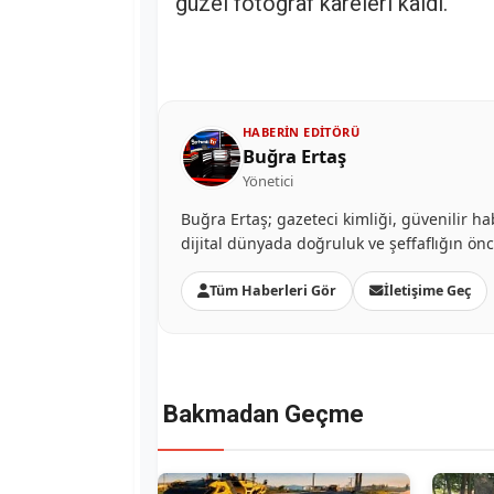
güzel fotoğraf kareleri kaldı.
HABERIN EDITÖRÜ
Buğra Ertaş
Yönetici
Buğra Ertaş; gazeteci kimliği, güvenilir ha
dijital dünyada doğruluk ve şeffaflığın ön
Tüm Haberleri Gör
İletişime Geç
Bakmadan Geçme