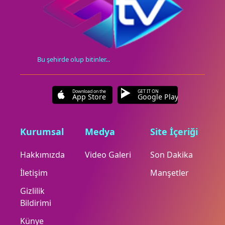
Bu şehirde olup bitinler...
Download on the
GET IT ON
App Store
Google Play
Kurumsal
Medya
Site İçeriği
Hakkımızda
Video Galeri
Son Dakika
İletişim
Manşetler
Gizlilik
Bildirimi
Künye