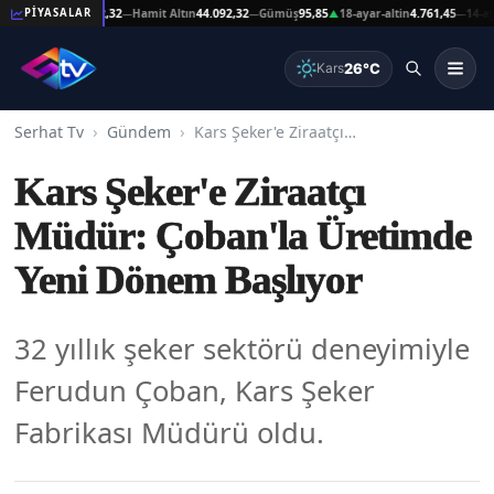
at Altın
44.092,32
Hamit Altın
44.092,32
Gümüş
95,85
18-ayar-altin
4.761,45
14-ayar-al
PİYASALAR
—
—
▲
—
26°C
Kars
Serhat Tv
Gündem
Kars Şeker'e Ziraatçı Müdür: Çoban'la Üretimde Yeni Dönem Başlıyor
Kars Şeker'e Ziraatçı
Müdür: Çoban'la Üretimde
Yeni Dönem Başlıyor
32 yıllık şeker sektörü deneyimiyle
Ferudun Çoban, Kars Şeker
Fabrikası Müdürü oldu.