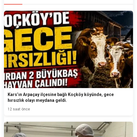
Kars’ın Arpaçay ilçesine bağlı Koçköy köyünde, gece
hırsızlık olayı meydana geldi.
12 saat önce