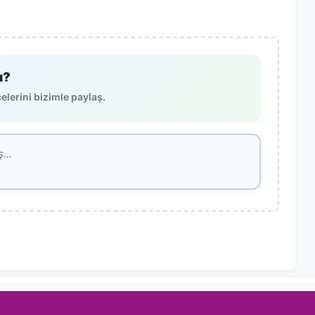
ı?
lerini bizimle paylaş.