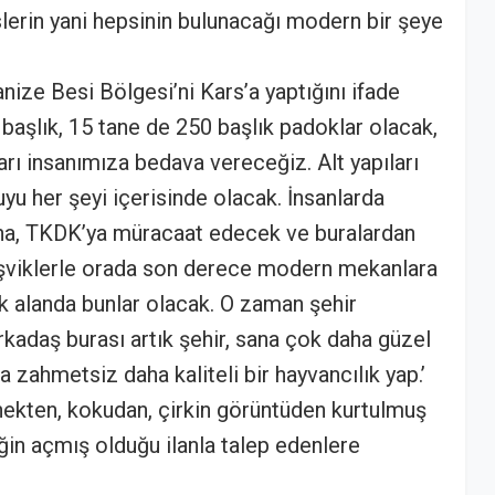
islerin yani hepsinin bulunacağı modern bir şeye
anize Besi Bölgesi’ni Kars’a yaptığını ifade
 başlık, 15 tane de 250 başlık padoklar olacak,
arı insanımıza bedava vereceğiz. Alt yapıları
suyu her şeyi içerisinde olacak. İnsanlarda
ına, TKDK’ya müracaat edecek ve buralardan
 teşviklerle orada son derece modern mekanlara
 alanda bunlar olacak. O zaman şehir
rkadaş burası artık şehir, sana çok daha güzel
 zahmetsiz daha kaliteli bir hayvancılık yap.’
inekten, kokudan, çirkin görüntüden kurtulmuş
iğin açmış olduğu ilanla talep edenlere