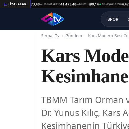
Reşat Altın
Hamit Altın
Gümüş
18-ayar-altin
PİYASALAR
41.473,40
41.473,40
90,14
4.478,64
—
—
▲
SPOR
Serhat Tv
Gündem
Kars Modern
Kesimhane 
TBMM Tarım Orman ve K
Dr. Yunus Kılıç, Kars 
Kesimhanenin Türkiye’