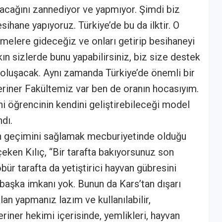
acağını zannediyor ve yapmıyor. Şimdi biz
ihane yapıyoruz. Türkiye’de bu da ilktir. O
elere gideceğiz ve onları getirip besihaneyi
ın sizlerde bunu yapabilirsiniz, biz size destek
 oluşacak. Aynı zamanda Türkiye’de önemli bir
eriner Fakültemiz var ben de oranın hocasıyım.
i öğrencinin kendini geliştirebileceği model
ndı.
n geçimini sağlamak mecburiyetinde olduğu
 çeken Kılıç, “Bir tarafta bakıyorsunuz son
ür tarafta da yetiştirici hayvan gübresini
başka imkanı yok. Bunun da Kars’tan dışarı
alan yapmanız lazım ve kullanılabilir,
eriner hekimi içerisinde, yemlikleri, hayvan