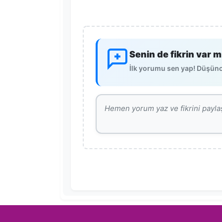
Senin de fikrin var m
İlk yorumu sen yap! Düşünce