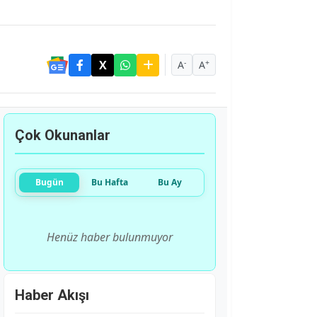
-
+
A
A
Çok Okunanlar
Bugün
Bu Hafta
Bu Ay
Henüz haber bulunmuyor
Haber Akışı