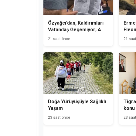
Özyağcı’dan, Kaldırımları
Ermen
Vatandaş Geçemiyor; Ama
Eleon
Süpermen geçebilir!
Çok Y
21 saat önce
21 saa
Kada
Doğa Yürüyüşüyle Sağlıklı
Tigra
Yaşam
konu 
a Hed
23 saat önce
23 saa