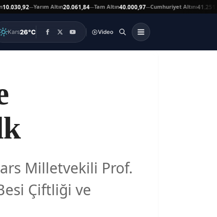
Yarım Altın
Tam Altın
Cumhuriyet Altını
030,92
20.061,84
40.000,97
41.251,00
—
—
—
▼
26°C
Kars
Video
e
lk
 Milletvekili Prof.
si Çiftliği ve