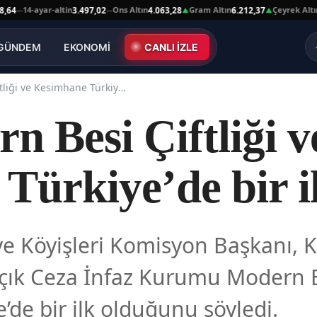
14-ayar-altin
Ons Altın
Gram Altın
Çeyrek Altın
3.497,02
4.063,28
6.212,37
10.
—
—
▲
▲
GÜNDEM
EKONOMİ
CANLI İZLE
Kars Modern Besi Çiftliği ve Kesimhane Türkiye’de bir ilk
 Besi Çiftliği v
Türkiye’de bir i
öyişleri Komisyon Başkanı, Kars
Açık Ceza İnfaz Kurumu Modern Be
de bir ilk olduğunu söyledi.