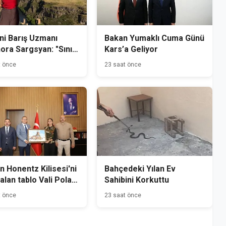
i Barış Uzmanı
Bakan Yumaklı Cuma Günü
ora Sargsyan: "Sınır
Kars’a Geliyor
akın, Ama Bir O
t önce
23 saat önce
r Uzak"
n Honentz Kilisesi'ni
Bahçedeki Yılan Ev
alan tablo Vali Polat
Sahibini Korkuttu
iye Edildi
t önce
23 saat önce