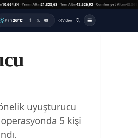
Yarım Altın
Tam Altın
Cumhuriyet Altını
Ata
4,34
21.328,68
42.526,92
43.869,00
—
—
—
▲
26°C
Kars
Video
ucu
 yönelik uyuşturucu
operasyonda 5 kişi
andı.