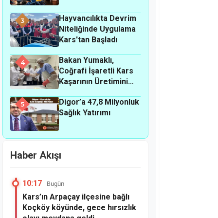
Hayvancılıkta Devrim
3
Niteliğinde Uygulama
Kars'tan Başladı
Bakan Yumaklı,
4
Coğrafi İşaretli Kars
Kaşarının Üretimini
Yerinde İnceledi
Digor’a 47,8 Milyonluk
5
Sağlık Yatırımı
Haber Akışı
10:17
Bugün
Kars’ın Arpaçay ilçesine bağlı
Koçköy köyünde, gece hırsızlık