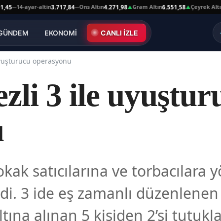
4-ayar-altin
Ons Altın
Gram Altın
Çeyrek Altın
3.717,84
4.271,98
6.551,58
10.66
—
▲
▲
GÜNDEM
EKONOMİ
CANLI İZLE
uyuşturucu operasyonu
li 3 ile uyuştur
u
okak satıcılarına ve torbacılara
i. 3 ide eş zamanlı düzenlenen 
tına alınan 5 kişiden 2’si tutukl