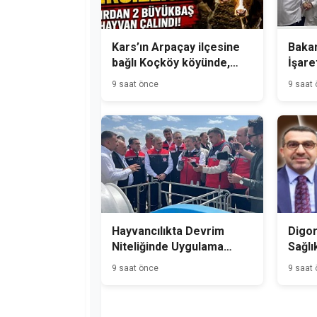
Kars’ın Arpaçay ilçesine
Bakan
bağlı Koçköy köyünde,
İşare
gece hırsızlık olayı
Üreti
9 saat önce
9 saat
meydana geldi.
Hayvancılıkta Devrim
Digor
Niteliğinde Uygulama
Sağlı
Kars'tan Başladı
9 saat önce
9 saat