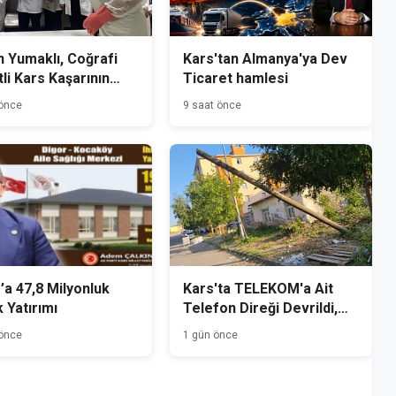
 Yumaklı, Coğrafi
Kars'tan Almanya'ya Dev
tli Kars Kaşarının
Ticaret hamlesi
mini Yerinde İnceledi
 önce
9 saat önce
’a 47,8 Milyonluk
Kars'ta TELEKOM'a Ait
k Yatırımı
Telefon Direği Devrildi,
Mahalle Sakinleri Önlem
 önce
1 gün önce
Bekliyor