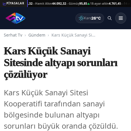
at Altın
44.092,32
Hamit Altın
44.092,32
Gümüş
95,85
18-ayar-altin
4.761,45
14-ayar-al
PİYASALAR
—
—
▲
—
26°C
Kars
Serhat Tv
Gündem
Kars Küçük Sanayi Sitesinde altyapı sorunları çözülüyor
Kars Küçük Sanayi
Sitesinde altyapı sorunları
çözülüyor
Kars Küçük Sanayi Sitesi
Kooperatifi tarafından sanayi
bölgesinde bulunan altyapı
sorunları büyük oranda çözüldü.