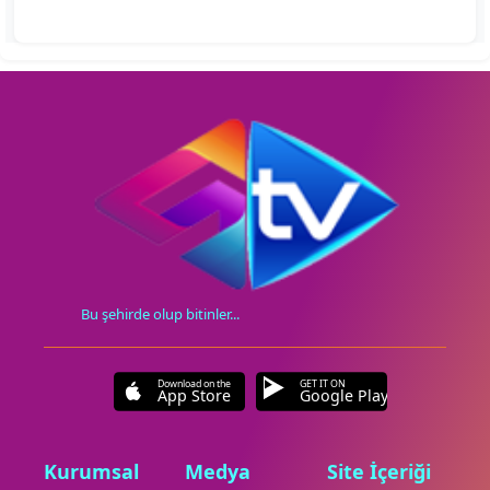
Bu şehirde olup bitinler...
Download on the
GET IT ON
App Store
Google Play
Kurumsal
Medya
Site İçeriği