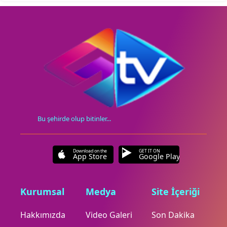
Bu şehirde olup bitinler...
Download on the
GET IT ON
App Store
Google Play
Kurumsal
Medya
Site İçeriği
Hakkımızda
Video Galeri
Son Dakika