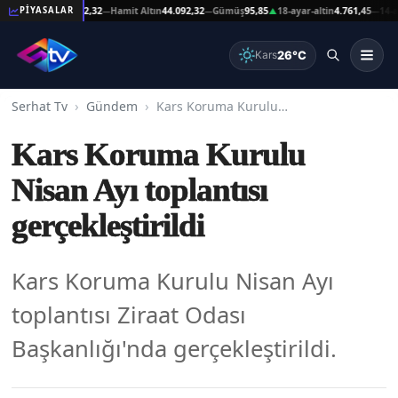
eşat Altın
44.092,32
Hamit Altın
44.092,32
Gümüş
95,85
18-ayar-altin
4.761,45
14-ayar-
PİYASALAR
—
—
▲
—
26°C
Kars
Serhat Tv
Gündem
Kars Koruma Kurulu Nisan Ayı toplantısı gerçekleştirildi
Kars Koruma Kurulu
Nisan Ayı toplantısı
gerçekleştirildi
Kars Koruma Kurulu Nisan Ayı
toplantısı Ziraat Odası
Başkanlığı'nda gerçekleştirildi.