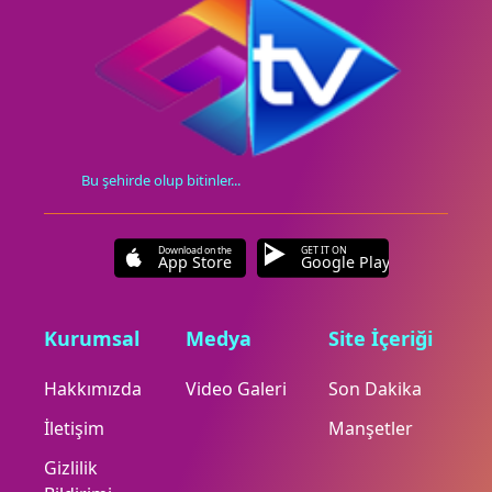
Bu şehirde olup bitinler...
Download on the
GET IT ON
App Store
Google Play
Kurumsal
Medya
Site İçeriği
Hakkımızda
Video Galeri
Son Dakika
İletişim
Manşetler
Gizlilik