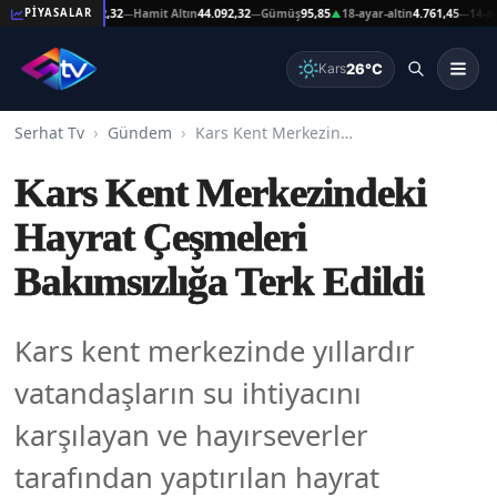
at Altın
44.092,32
Hamit Altın
44.092,32
Gümüş
95,85
18-ayar-altin
4.761,45
14-ayar-al
PİYASALAR
—
—
▲
—
26°C
Kars
Serhat Tv
Gündem
Kars Kent Merkezindeki Hayrat Çeşmeleri Bakımsızlığa Terk Edildi
Kars Kent Merkezindeki
Hayrat Çeşmeleri
Bakımsızlığa Terk Edildi
Kars kent merkezinde yıllardır
vatandaşların su ihtiyacını
karşılayan ve hayırseverler
tarafından yaptırılan hayrat