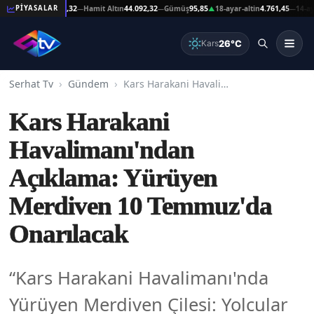
at Altın
44.092,32
Hamit Altın
44.092,32
Gümüş
95,85
18-ayar-altin
4.761,45
14-ayar-al
PİYASALAR
—
—
▲
—
26°C
Kars
Serhat Tv
Gündem
Kars Harakani Havalimanı'ndan Açıklama: Yürüyen Merdiven 10 Temmuz'da Onarılacak
Kars Harakani
Havalimanı'ndan
Açıklama: Yürüyen
Merdiven 10 Temmuz'da
Onarılacak
“Kars Harakani Havalimanı'nda
Yürüyen Merdiven Çilesi: Yolcular