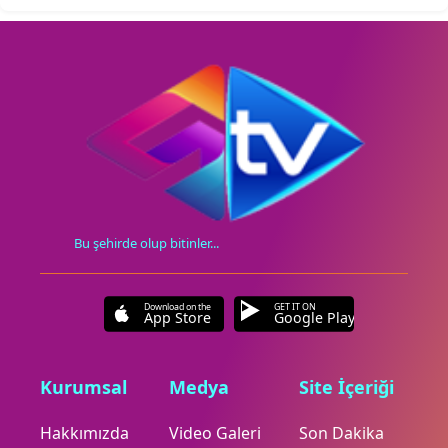
Bu şehirde olup bitinler...
Download on the
GET IT ON
App Store
Google Play
Kurumsal
Medya
Site İçeriği
Hakkımızda
Video Galeri
Son Dakika