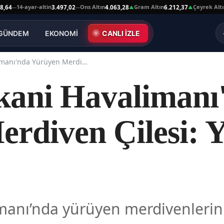
4-ayar-altin
Ons Altın
Gram Altın
Çeyrek Altın
3.497,02
4.063,28
6.212,37
10.030
—
▲
▲
GÜNDEM
EKONOMİ
CANLI İZLE
Kars Harakani Havalimanı'nda Yürüyen Merdiven Çilesi: Yolcular Mağdur!
kani Havalimanı
rdiven Çilesi: Y
manı’nda yürüyen merdivenlerin