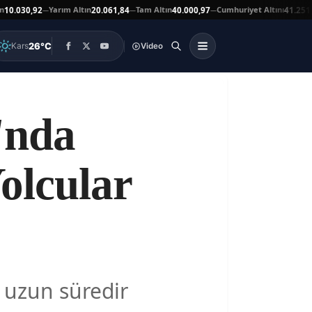
Yarım Altın
Tam Altın
Cumhuriyet Altını
Ata
,92
20.061,84
40.000,97
41.251,00
—
—
—
▼
26°C
Kars
Video
'nda
olcular
 uzun süredir