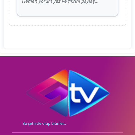
Bu şehirde olup bitinler...