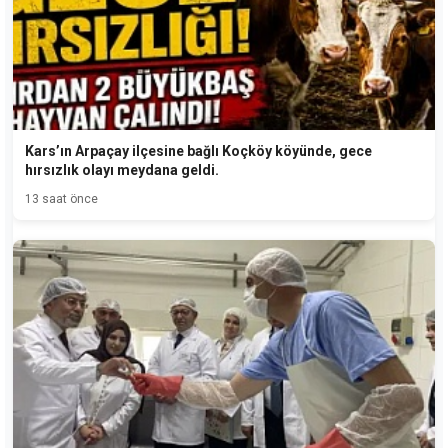
Kars’ın Arpaçay ilçesine bağlı Koçköy köyünde, gece
hırsızlık olayı meydana geldi.
13 saat önce