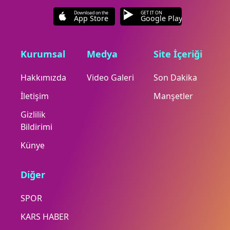
Download on the
GET IT ON
App Store
Google Play
Kurumsal
Medya
Site İçeriği
Hakkımızda
Video Galeri
Son Dakika
İletişim
Manşetler
Gizlilik
Bildirimi
Künye
Diğer
SPOR
KARS HABER