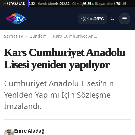
eşat Altın
44.092,32
Hamit Altın
44.092,32
Gümüş
95,85
18-ayar-altin
4.761,45
14-ayar-
PİYASALAR
—
—
▲
—
26°C
Kars
Serhat Tv
Gündem
Kars Cumhuriyet Anadolu Lisesi yeniden yapılıyor
Kars Cumhuriyet Anadolu
Lisesi yeniden yapılıyor
Cumhuriyet Anadolu Lisesi'nin
Yeniden Yapımı İçin Sözleşme
İmzalandı.
Emre Aladağ