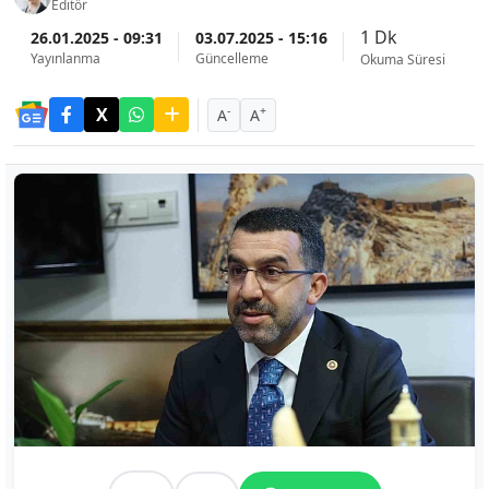
Editör
1 Dk
26.01.2025 - 09:31
03.07.2025 - 15:16
Yayınlanma
Güncelleme
Okuma Süresi
-
+
A
A