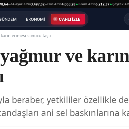
14-ayar-altin
Ons Altın
Gram Altın
Çeyrek Altın
4
3.497,02
4.063,28
6.212,37
10
—
—
▲
▲
GÜNDEM
EKONOMİ
CANLI İZLE
 karın erimesi sonucu taştı
 yağmur ve karın
ı
la beraber, yetkililer özellikle d
ndaşları ani sel baskınlarına ka