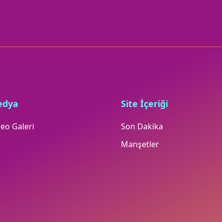
edya
Site İçeriği
eo Galeri
Son Dakika
Manşetler