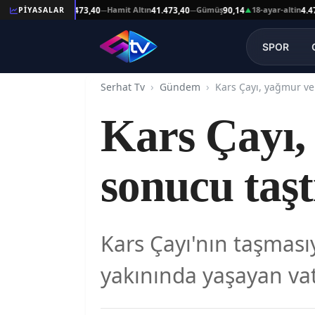
Reşat Altın
Hamit Altın
Gümüş
18-ayar-altin
PİYASALAR
41.473,40
41.473,40
90,14
4.478,6
—
—
—
▲
SPOR
Serhat Tv
Gündem
Kars Çayı, yağmur ve
Kars Çayı,
sonucu taşt
Kars Çayı'nın taşmasıy
yakınında yaşayan vata