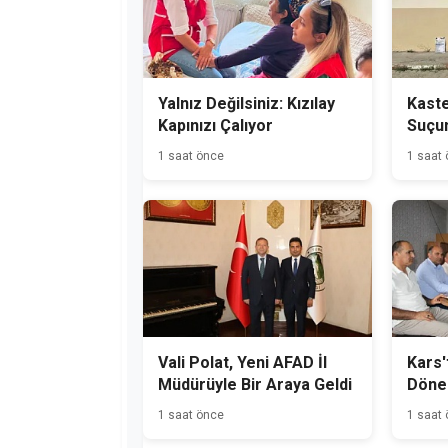
Yalnız Değilsiniz: Kızılay
Kast
Kapınızı Çalıyor
Suçu
Hükü
1 saat önce
1 saat
Yakal
Vali Polat, Yeni AFAD İl
Kars'
Müdürüyle Bir Araya Geldi
Dönem
Başla
1 saat önce
1 saat