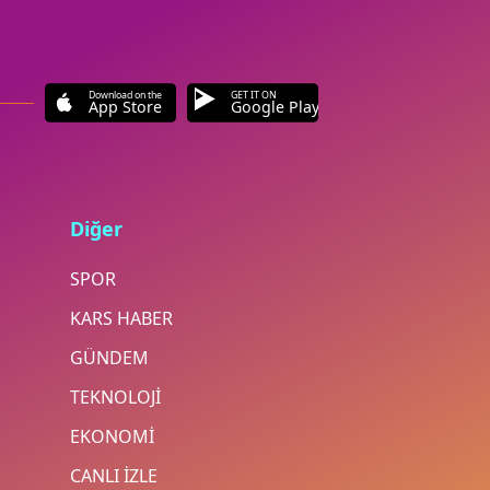
Download on the
GET IT ON
App Store
Google Play
Diğer
SPOR
KARS HABER
GÜNDEM
TEKNOLOJİ
EKONOMİ
CANLI İZLE