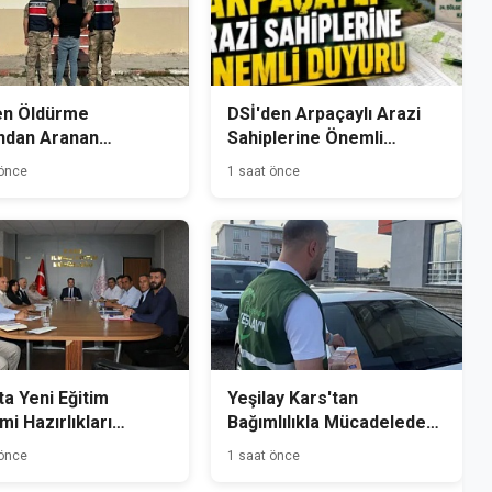
en Öldürme
DSİ'den Arpaçaylı Arazi
ndan Aranan
Sahiplerine Önemli
mlü Kağızman'da
Duyuru
 önce
1 saat önce
andı
ta Yeni Eğitim
Yeşilay Kars'tan
i Hazırlıkları
Bağımlılıkla Mücadelede
dı
Farkındalık Seferberliği
 önce
1 saat önce