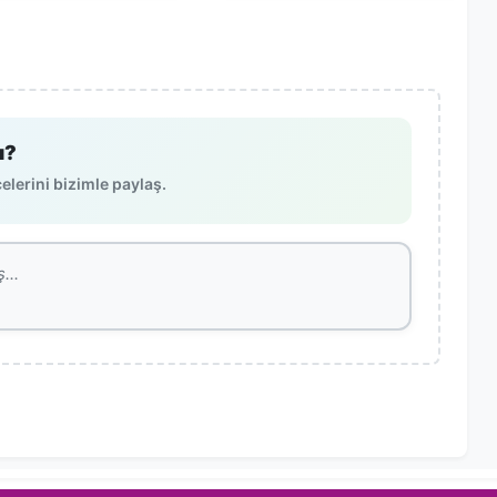
ı?
lerini bizimle paylaş.