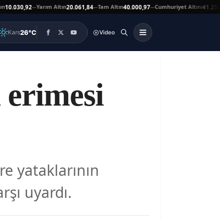
Yarım Altın
Tam Altın
Cumhuriyet Altını
.030,92
20.061,84
40.000,97
41.251,00
—
—
—
26°C
Kars
Video
 erimesi
ere yataklarının
rşı uyardı.