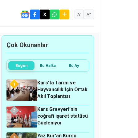
-
+
A
A
Çok Okunanlar
Bugün
Bu Hafta
Bu Ay
Kars'ta Tarım ve
1
Hayvancılık İçin Ortak
Akıl Toplantısı
Kars Gravyeri’nin
2
coğrafi işaret statüsü
Güçleniyor
Yaz Kur’an Kursu
3