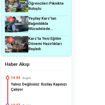
Öğrencileri Piknikte
Buluştu
Yeşilay Kars'tan
4
Bağımlılıkla
Mücadelede
Farkındalık
Kars'ta Yeni Eğitim
Seferberliği
5
Dönemi Hazırlıkları
Başladı
Haber Akışı
14:44
Bugün
Yalnız Değilsiniz: Kızılay Kapınızı
Çalıyor