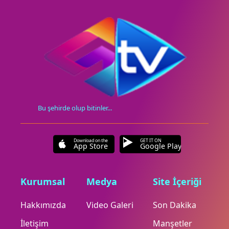
Bu şehirde olup bitinler...
Download on the
GET IT ON
App Store
Google Play
Kurumsal
Medya
Site İçeriği
Hakkımızda
Video Galeri
Son Dakika
İletişim
Manşetler