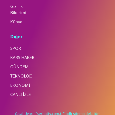
Gizlilik
Bildirimi
Künye
Diğer
SPOR
KARS HABER
GÜNDEM
TEKNOLOJİ
EKONOMİ
CANLI İZLE
Yasal Uyarı: "serhattv.com.tr" adlı sitemizdeki tüm