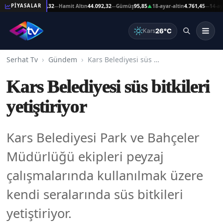
ltın
44.092,32
Hamit Altın
44.092,32
Gümüş
95,85
18-ayar-altin
4.761,45
14-ayar-altin
3
PİYASALAR
—
—
▲
—
26°C
Kars
Serhat Tv
Gündem
Kars Belediyesi süs bitkileri yetiştiriyor
Kars Belediyesi süs bitkileri
yetiştiriyor
Kars Belediyesi Park ve Bahçeler
Müdürlüğü ekipleri peyzaj
çalışmalarında kullanılmak üzere
kendi seralarında süs bitkileri
yetiştiriyor.