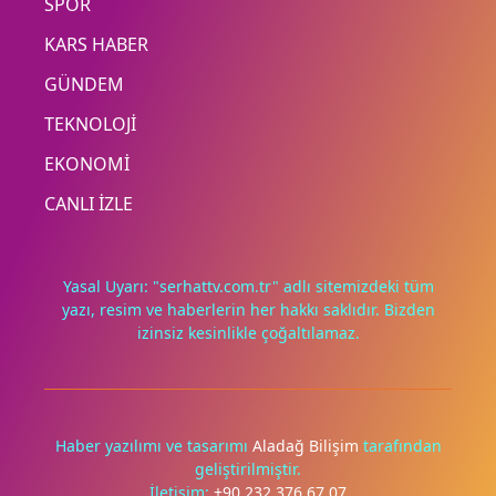
SPOR
KARS HABER
GÜNDEM
TEKNOLOJİ
EKONOMİ
CANLI İZLE
Yasal Uyarı: "serhattv.com.tr" adlı sitemizdeki tüm
yazı, resim ve haberlerin her hakkı saklıdır. Bizden
izinsiz kesinlikle çoğaltılamaz.
Deneyimini iyileştirmek ve içeriğimizi geliştirmek için çerezler
kullanıyoruz. Zorunlu çerezler her zaman çalışır; diğerleri
yalnızca onayınla.
Haber yazılımı ve tasarımı
Aladağ Bilişim
tarafından
geliştirilmiştir.
Tümünü reddet
Tercihleri yönet
İletişim:
+90 232 376 67 07