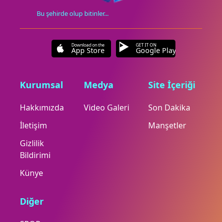
Bu şehirde olup bitinler...
Download on the
GET IT ON
App Store
Google Play
Kurumsal
Medya
Site İçeriği
Hakkımızda
Video Galeri
Son Dakika
İletişim
Manşetler
Gizlilik
Bildirimi
Künye
Diğer