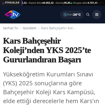
at Altın
44.092,32
Hamit Altın
44.092,32
Gümüş
95,85
18-ayar-altin
4.761,45
14-ayar-al
PİYASALAR
—
—
▲
—
26°C
Kars
Serhat Tv
Gündem
Kars Bahçeşehir Koleji’nden YKS 2025’te Gururlandıran Başarı
Kars Bahçeşehir
Koleji’nden YKS 2025’te
Gururlandıran Başarı
Yükseköğretim Kurumları Sınavı
(YKS) 2025 sonuçlarına göre
Bahçeşehir Koleji Kars Kampüsü,
elde ettiği derecelerle hem Kars'ın