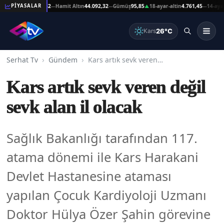
tın
44.092,32
Hamit Altın
44.092,32
Gümüş
95,85
18-ayar-altin
4.761,45
14-ayar-altin
3.
PİYASALAR
—
—
▲
—
26°C
Kars
Serhat Tv
Gündem
Kars artık sevk veren değil sevk alan il olacak
Kars artık sevk veren değil
sevk alan il olacak
Sağlık Bakanlığı tarafından 117.
atama dönemi ile Kars Harakani
Devlet Hastanesine ataması
yapılan Çocuk Kardiyoloji Uzmanı
Doktor Hülya Özer Şahin görevine