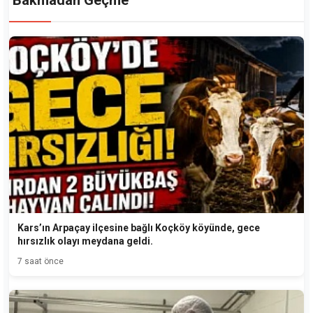
Bakmadan Geçme
Kars’ın Arpaçay ilçesine bağlı Koçköy köyünde, gece
hırsızlık olayı meydana geldi.
7 saat önce