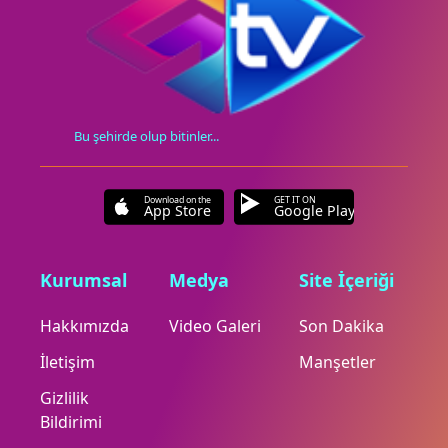
Bu şehirde olup bitinler...
Download on the
GET IT ON
App Store
Google Play
Kurumsal
Medya
Site İçeriği
Hakkımızda
Video Galeri
Son Dakika
İletişim
Manşetler
Gizlilik
Bildirimi