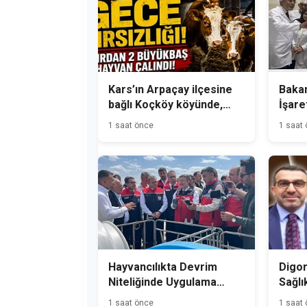
Kars’ın Arpaçay ilçesine
Bakan
bağlı Koçköy köyünde,
İşare
gece hırsızlık olayı
Üreti
1 saat önce
1 saat
meydana geldi.
Hayvancılıkta Devrim
Digor
Niteliğinde Uygulama
Sağlı
Kars'tan Başladı
1 saat önce
1 saat