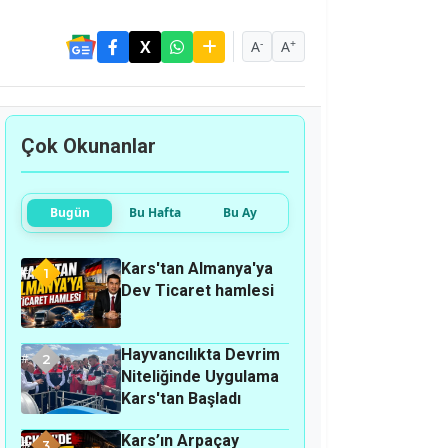
-
+
A
A
Çok Okunanlar
Bugün
Bu Hafta
Bu Ay
Kars'tan Almanya'ya
1
Dev Ticaret hamlesi
Hayvancılıkta Devrim
2
Niteliğinde Uygulama
Kars'tan Başladı
Kars’ın Arpaçay
3