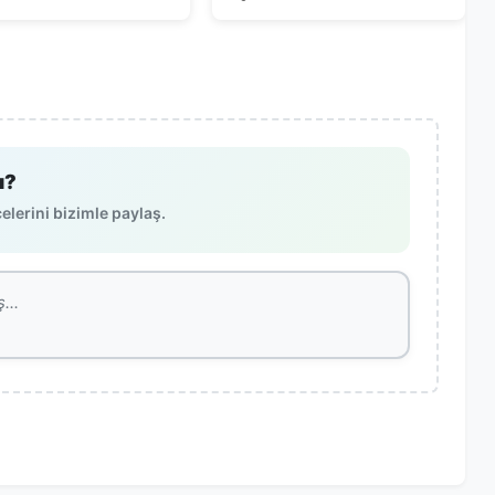
Bekliyor
ı?
lerini bizimle paylaş.