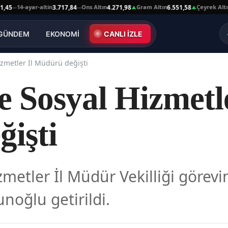
14-ayar-altin
Ons Altın
Gram Altın
Çeyrek Altın
3.717,84
4.271,98
6.551,58
10.
—
—
▲
▲
GÜNDEM
EKONOMİ
CANLI İZLE
izmetler İl Müdürü değişti
e Sosyal Hizmetle
işti
izmetler İl Müdür Vekilliği göre
noğlu getirildi.