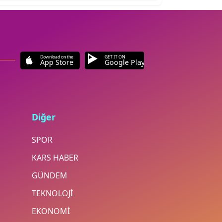
Download on the
GET IT ON
App Store
Google Play
Diğer
SPOR
KARS HABER
GÜNDEM
TEKNOLOJİ
EKONOMİ