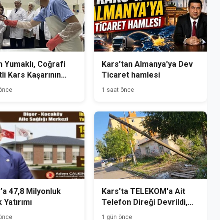
 Yumaklı, Coğrafi
Kars'tan Almanya'ya Dev
tli Kars Kaşarının
Ticaret hamlesi
mini Yerinde İnceledi
 önce
1 saat önce
’a 47,8 Milyonluk
Kars'ta TELEKOM'a Ait
k Yatırımı
Telefon Direği Devrildi,
Mahalle Sakinleri Önlem
 önce
1 gün önce