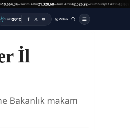
Yarım Altın
Tam Altın
Cumhuriyet Altını
664,34
21.328,68
42.526,92
43.869,00
—
—
—
▲
26°C
Kars
Video
r İl
vine Bakanlık makam