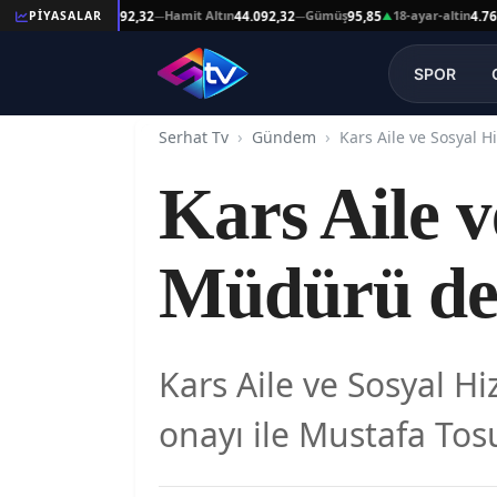
Reşat Altın
Hamit Altın
Gümüş
18-ayar-altin
PİYASALAR
44.092,32
44.092,32
95,85
4.761,45
—
—
▲
SPOR
Serhat Tv
Gündem
Kars Aile ve Sosyal H
Kars Aile v
Müdürü değ
Kars Aile ve Sosyal H
onayı ile Mustafa Tosu