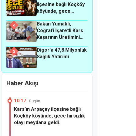
ilçesine bağlı Koçköy
köyünde, gece
hırsızlık olayı
Bakan Yumaklı,
meydana geldi.
4
Coğrafi İşaretli Kars
Kaşarının Üretimini
Yerinde İnceledi
Digor’a 47,8 Milyonluk
5
Sağlık Yatırımı
Haber Akışı
10:17
Bugün
Kars’ın Arpaçay ilçesine bağlı
Koçköy köyünde, gece hırsızlık
olayı meydana geldi.