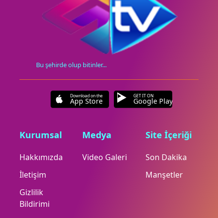
Bu şehirde olup bitinler...
Download on the
GET IT ON
App Store
Google Play
Kurumsal
Medya
Site İçeriği
Hakkımızda
Video Galeri
Son Dakika
İletişim
Manşetler
Gizlilik
Bildirimi