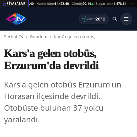
at Altın
41.473,40
Hamit Altın
41.473,40
Gümüş
90,14
18-ayar-altin
4.478,64
14-ayar-al
PİYASALAR
—
—
▲
—
26°C
Kars
Serhat Tv
Gündem
Kars'a gelen otobüs, Erzurum'da devrildi
Kars'a gelen otobüs,
Erzurum'da devrildi
Kars'a gelen otobüs Erzurum'un
Horasan ilçesinde devrildi.
Otobüste bulunan 37 yolcu
yaralandı.