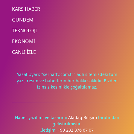
KARS HABER
GÜNDEM
TEKNOLOJİ
EKONOMİ
CANLI İZLE
Yasal Uyarı: "serhattv.com.tr" adlı sitemizdeki tüm
yazı, resim ve haberlerin her hakkı saklıdır. Bizden
izinsiz kesinlikle çoğaltılamaz.
Deneyimini iyileştirmek ve içeriğimizi geliştirmek için çerezler
kullanıyoruz. Zorunlu çerezler her zaman çalışır; diğerleri
yalnızca onayınla.
Haber yazılımı ve tasarımı
Aladağ Bilişim
tarafından
geliştirilmiştir.
Tümünü reddet
Tercihleri yönet
İletişim:
+90 232 376 67 07