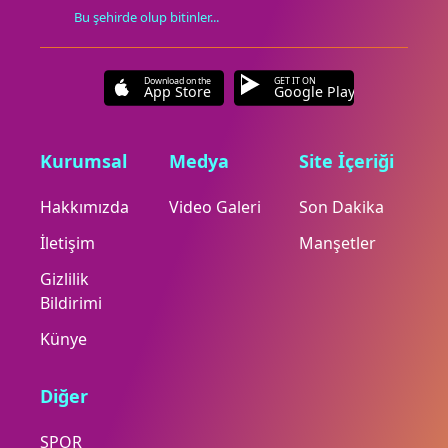
Bu şehirde olup bitinler...
Download on the
GET IT ON
App Store
Google Play
Kurumsal
Medya
Site İçeriği
Hakkımızda
Video Galeri
Son Dakika
İletişim
Manşetler
Gizlilik
Bildirimi
Künye
Diğer
SPOR