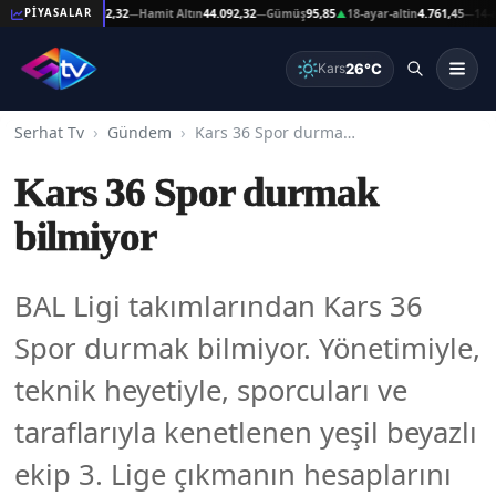
at Altın
44.092,32
Hamit Altın
44.092,32
Gümüş
95,85
18-ayar-altin
4.761,45
14-ayar-a
PİYASALAR
—
—
▲
—
26°C
Kars
Serhat Tv
Gündem
Kars 36 Spor durmak bilmiyor
Kars 36 Spor durmak
bilmiyor
BAL Ligi takımlarından Kars 36
Spor durmak bilmiyor. Yönetimiyle,
teknik heyetiyle, sporcuları ve
taraflarıyla kenetlenen yeşil beyazlı
ekip 3. Lige çıkmanın hesaplarını