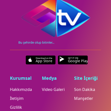
Bu şehirde olup bitinler...
Download on the
GET IT ON
App Store
Google Play
Kurumsal
Medya
Site İçeriği
Hakkımızda
Video Galeri
Son Dakika
İletişim
Manşetler
Gizlilik