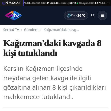
Reşat Altın
41.473,40
Hamit Altın
41.473,40
Gümüş
90,14
18-ayar-altin
4.478,64
14-ayar
PİYASALAR
—
—
▲
—
26°C
Kars
Serhat Tv
Gündem
Kağızman'daki kavgada 8 kişi tutuklandı
Kağızman'daki kavgada 8
kişi tutuklandı
Kars'ın Kağızman ilçesinde
meydana gelen kavga ile ilgili
gözaltına alınan 8 kişi çıkarıldıkları
mahkemece tutuklandı.