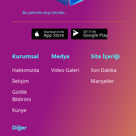
Bu şehirde olup bitinler...
Download on the
GET IT ON
App Store
Google Play
Kurumsal
Medya
Site İçeriği
Hakkımızda
Video Galeri
Son Dakika
İletişim
Manşetler
Gizlilik
Bildirimi
Künye
Diğer