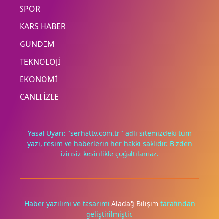
SPOR
KARS HABER
GÜNDEM
TEKNOLOJİ
EKONOMİ
CANLI İZLE
Yasal Uyarı: "serhattv.com.tr" adlı sitemizdeki tüm
yazı, resim ve haberlerin her hakkı saklıdır. Bizden
izinsiz kesinlikle çoğaltılamaz.
Deneyimini iyileştirmek ve içeriğimizi geliştirmek için çerezler
kullanıyoruz. Zorunlu çerezler her zaman çalışır; diğerleri
yalnızca onayınla.
Haber yazılımı ve tasarımı
Aladağ Bilişim
tarafından
geliştirilmiştir.
Tümünü reddet
Tercihleri yönet