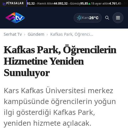
Reşat Altın
44.092,32
Hamit Altın
44.092,32
Gümüş
95,85
18-ayar-altin
4.761,45
14-ayar
PİYASALAR
—
—
▲
—
26°C
Kars
Serhat Tv
Gündem
Kafkas Park, Öğrencilerin Hizmetine Yeniden Sunuluyor
Kafkas Park, Öğrencilerin
Hizmetine Yeniden
Sunuluyor
Kars Kafkas Üniversitesi merkez
kampüsünde öğrencilerin yoğun
ilgi gösterdiği Kafkas Park,
yeniden hizmete açılacak.