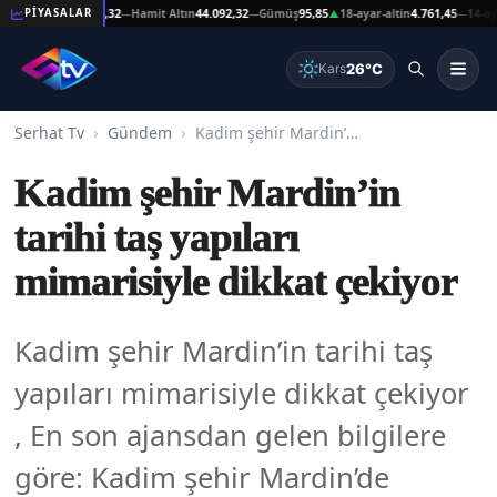
t Altın
44.092,32
Hamit Altın
44.092,32
Gümüş
95,85
18-ayar-altin
4.761,45
14-ayar-alt
PİYASALAR
—
—
▲
—
26°C
Kars
Serhat Tv
Gündem
Kadim şehir Mardin’in tarihi taş yapıları mimarisiyle dikkat çekiyor
Kadim şehir Mardin’in
tarihi taş yapıları
mimarisiyle dikkat çekiyor
Kadim şehir Mardin’in tarihi taş
yapıları mimarisiyle dikkat çekiyor
, En son ajansdan gelen bilgilere
göre: Kadim şehir Mardin’de