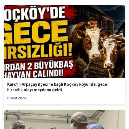
Kars’ın Arpaçay ilçesine bağlı Koçköy köyünde, gece
hırsızlık olayı meydana geldi.
8 saat önce