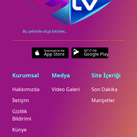
Bu şehirde olup bitinler...
Download on the
GET IT ON
App Store
Google Play
Kurumsal
Medya
Site İçeriği
Hakkımızda
Video Galeri
Son Dakika
İletişim
Manşetler
Gizlilik
Bildirimi
Künye