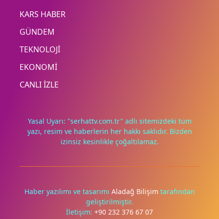
KARS HABER
GÜNDEM
TEKNOLOJİ
EKONOMİ
CANLI İZLE
Yasal Uyarı: "serhattv.com.tr" adlı sitemizdeki tüm
yazı, resim ve haberlerin her hakkı saklıdır. Bizden
izinsiz kesinlikle çoğaltılamaz.
Deneyimini iyileştirmek ve içeriğimizi geliştirmek için çerezler
kullanıyoruz. Zorunlu çerezler her zaman çalışır; diğerleri
yalnızca onayınla.
Haber yazılımı ve tasarımı
Aladağ Bilişim
tarafından
geliştirilmiştir.
Tümünü reddet
Tercihleri yönet
İletişim:
+90 232 376 67 07