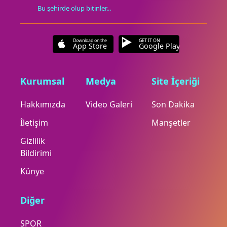
Bu şehirde olup bitinler...
Download on the
GET IT ON
App Store
Google Play
Kurumsal
Medya
Site İçeriği
Hakkımızda
Video Galeri
Son Dakika
İletişim
Manşetler
Gizlilik
Bildirimi
Künye
Diğer
SPOR