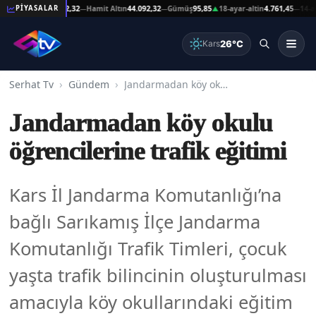
at Altın
44.092,32
Hamit Altın
44.092,32
Gümüş
95,85
18-ayar-altin
4.761,45
14-ayar-a
PİYASALAR
—
—
▲
—
26°C
Kars
Serhat Tv
Gündem
Jandarmadan köy okulu öğrencilerine trafik eğitimi
Jandarmadan köy okulu
öğrencilerine trafik eğitimi
Kars İl Jandarma Komutanlığı’na
bağlı Sarıkamış İlçe Jandarma
Komutanlığı Trafik Timleri, çocuk
yaşta trafik bilincinin oluşturulması
amacıyla köy okullarındaki eğitim