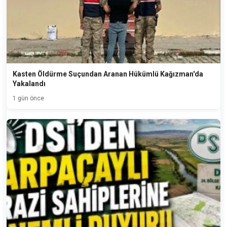
Kasten Öldürme Suçundan Aranan Hükümlü Kağızman'da
Yakalandı
1 gün önce