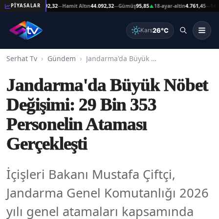
eşat Altın
44.092,32
Hamit Altın
44.092,32
Gümüş
95,85
18-ayar-altin
4.761,45
14-ayar-
PİYASALAR
—
—
▲
—
26°C
Kars
Serhat Tv
Gündem
Jandarma'da Büyük Nöbet Değişimi: 29 Bin 353 Personelin Ataması Gerçekleşti
Jandarma'da Büyük Nöbet
Değişimi: 29 Bin 353
Personelin Ataması
Gerçekleşti
İçişleri Bakanı Mustafa Çiftçi,
Jandarma Genel Komutanlığı 2026
yılı genel atamaları kapsamında