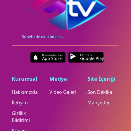
Bu şehirde olup bitinler...
Download on the
GET IT ON
App Store
Google Play
Kurumsal
Medya
Site İçeriği
Hakkımızda
Video Galeri
Son Dakika
İletişim
Manşetler
Gizlilik
Bildirimi
Künye