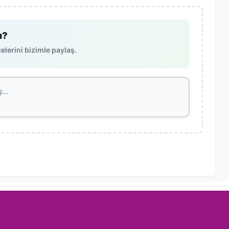
ı?
lerini bizimle paylaş.