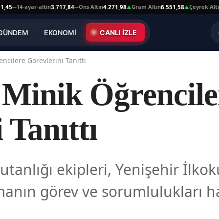
14-ayar-altin
Ons Altın
Gram Altın
Çeyrek Altın
3.717,84
4.271,98
6.551,58
10.66
—
▲
▲
GÜNDEM
EKONOMİ
CANLI İZLE
ncilere Görevlerini Tanıttı
Minik Öğrencile
 Tanıttı
anlığı ekipleri, Yenişehir İlkoku
manın görev ve sorumlulukları h