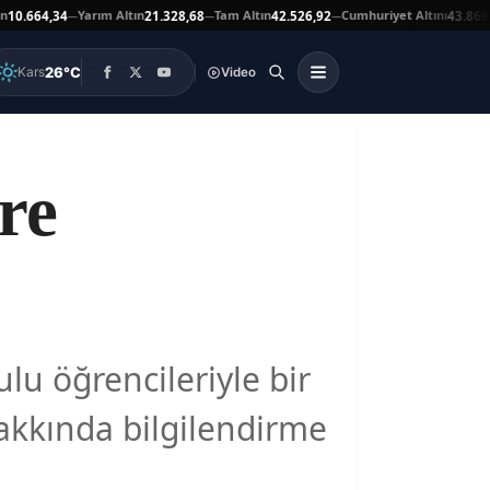
Yarım Altın
Tam Altın
Cumhuriyet Altını
At
4,34
21.328,68
42.526,92
43.869,00
—
—
—
▲
26°C
Kars
Video
re
lu öğrencileriyle bir
akkında bilgilendirme