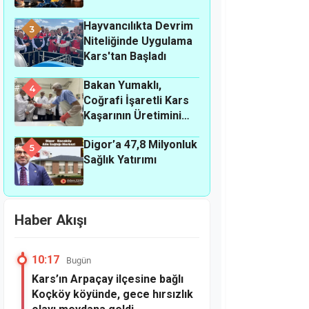
Hayvancılıkta Devrim
3
Niteliğinde Uygulama
Kars'tan Başladı
Bakan Yumaklı,
4
Coğrafi İşaretli Kars
Kaşarının Üretimini
Yerinde İnceledi
Digor’a 47,8 Milyonluk
5
Sağlık Yatırımı
Haber Akışı
10:17
Bugün
Kars’ın Arpaçay ilçesine bağlı
Koçköy köyünde, gece hırsızlık