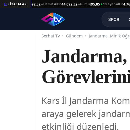
şat Altın
Hamit Altın
Gümüş
18-ayar-altin
PİYASALAR
44.092,32
44.092,32
95,85
4.761,45
—
—
▲
—
SPOR
Serhat Tv
Gündem
Jandarma, Minik Öğre
Jandarma, 
Görevlerini
Kars İl Jandarma Komut
araya gelerek jandar
etkinliği düzenledi.