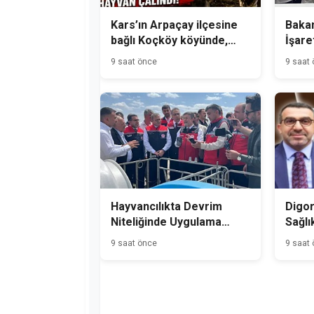
Kars’ın Arpaçay ilçesine
Bakan
bağlı Koçköy köyünde,
İşare
gece hırsızlık olayı
Üreti
9 saat önce
9 saat
meydana geldi.
Hayvancılıkta Devrim
Digor
Niteliğinde Uygulama
Sağlı
Kars'tan Başladı
9 saat önce
9 saat