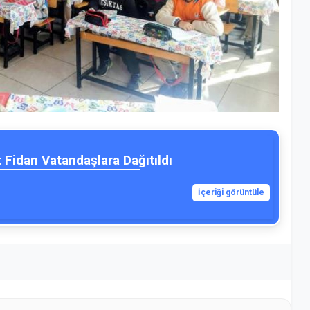
 Fidan Vatandaşlara Dağıtıldı
İçeriği görüntüle