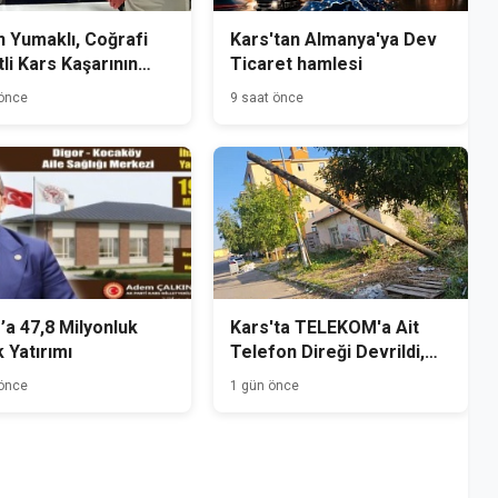
 Yumaklı, Coğrafi
Kars'tan Almanya'ya Dev
tli Kars Kaşarının
Ticaret hamlesi
mini Yerinde İnceledi
 önce
9 saat önce
’a 47,8 Milyonluk
Kars'ta TELEKOM'a Ait
k Yatırımı
Telefon Direği Devrildi,
Mahalle Sakinleri Önlem
 önce
1 gün önce
Bekliyor