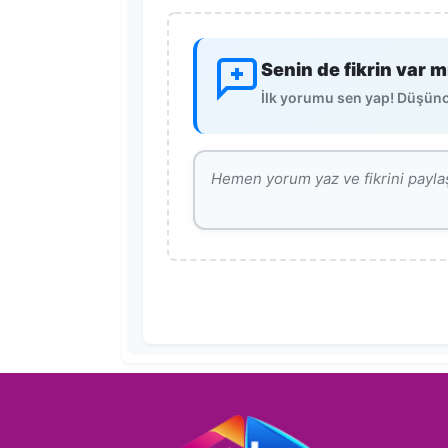
Senin de fikrin var m
İlk yorumu sen yap! Düşünce