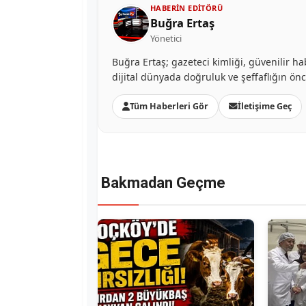
HABERIN EDITÖRÜ
Buğra Ertaş
Yönetici
Buğra Ertaş; gazeteci kimliği, güvenilir ha
dijital dünyada doğruluk ve şeffaflığın ön
Tüm Haberleri Gör
İletişime Geç
Bakmadan Geçme