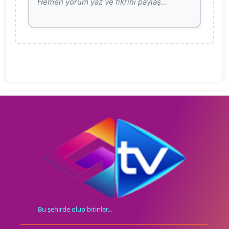
Bu şehirde olup bitinler...