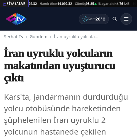
eşat Altın
44.092,32
Hamit Altın
44.092,32
Gümüş
95,85
18-ayar-altin
4.761,45
14-ayar
PİYASALAR
—
—
▲
—
26°C
Kars
Serhat Tv
Gündem
İran uyruklu yolcuların makatından uyuşturucu çıktı
İran uyruklu yolcuların
makatından uyuşturucu
çıktı
Kars'ta, jandarmanın durdurduğu
yolcu otobüsünde hareketinden
şüphelenilen İran uyruklu 2
yolcunun hastanede çekilen