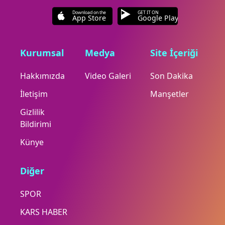
Download on the
GET IT ON
App Store
Google Play
Kurumsal
Medya
Site İçeriği
Hakkımızda
Video Galeri
Son Dakika
İletişim
Manşetler
Gizlilik
Bildirimi
Künye
Diğer
SPOR
KARS HABER