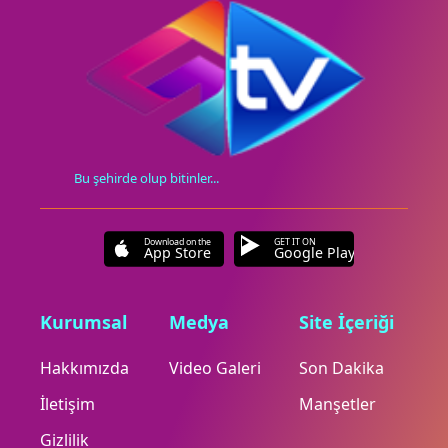
Bu şehirde olup bitinler...
Download on the
GET IT ON
App Store
Google Play
Kurumsal
Medya
Site İçeriği
Hakkımızda
Video Galeri
Son Dakika
İletişim
Manşetler
Gizlilik