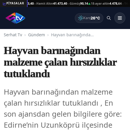
at Altın
41.473,40
Hamit Altın
41.473,40
Gümüş
90,14
18-ayar-altin
4.478,64
14-ayar-a
PİYASALAR
—
—
▲
—
26°C
Kars
Serhat Tv
Gündem
Hayvan barınağından malzeme çalan hırsızlıklar tutuklandı
Hayvan barınağından
malzeme çalan hırsızlıklar
tutuklandı
Hayvan barınağından malzeme
çalan hırsızlıklar tutuklandı , En
son ajansdan gelen bilgilere göre:
Edirne’nin Uzunköprü ilçesinde